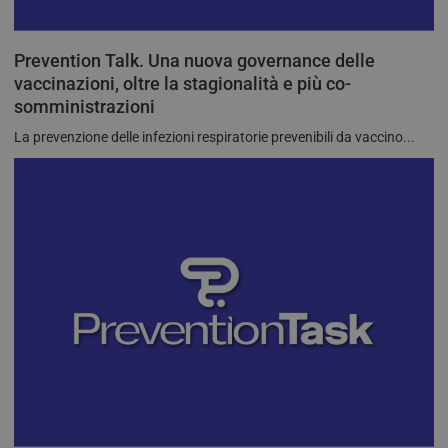
Prevention Talk. Una nuova governance delle
vaccinazioni, oltre la stagionalità e più co-
somministrazioni
__Secure-ROLLOUT_TOKEN
.youtube.com
5 mesi 4
La prevenzione delle infezioni respiratorie prevenibili da vaccino...
settimane
YSC
Sessione
Google LLC
.youtube.com
VISITOR_INFO1_LIVE
5 mesi 4
Google LLC
settimane
.youtube.com