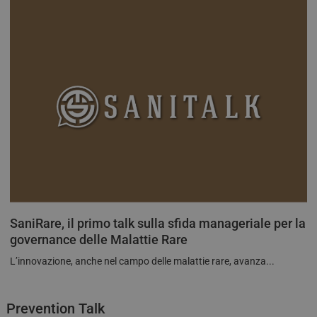
Goog
cook
utili
dist
utent
asse
num
gene
modo
com
iden
del c
incl
richi
pagi
sito 
per c
dati 
sess
camp
rapp
anali
SaniRare, il primo talk sulla sfida manageriale per la
governance delle Malattie Rare
L’innovazione, anche nel campo delle malattie rare, avanza...
Prevention Talk
FORNITORE /