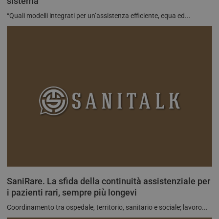
sistema
utili
Corporation
Micr
.tv.quotidianosanita.it
“Quali modelli integrati per un’assistenza efficiente, equa ed...
com
piat
hosti
abili
bila
del c
ques
gara
rich
sess
navi
visi
semp
dall
serv
clust
_ga
1 anno 1
Ques
Google LLC
mese
cook
.quotidianosanita.it
asso
Goo
Univ
Anal
un
SaniRare. La sfida della continuità assistenziale per
aggi
signi
i pazienti rari, sempre più longevi
servi
anali
Coordinamento tra ospedale, territorio, sanitario e sociale; lavoro...
com
utili