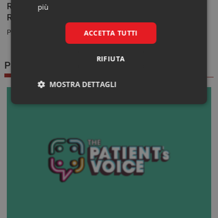
Real World Data. L’esperienza del Veneto al
più
Regional Summit di Di.Co Sanità
ACCETTA TUTTI
Prima di arrivare negli ospedali e nelle farmacie,...
RIFIUTA
Patient Voice
MOSTRA DETTAGLI
Necessari
Marketing
Necessari
Marketing
I cookie necessari contribuiscono a rendere fruibile il
sito web abilitandone funzionalità di base quali la
navigazione sulle pagine e l'accesso alle aree
protette del sito. Il sito web non è in grado di