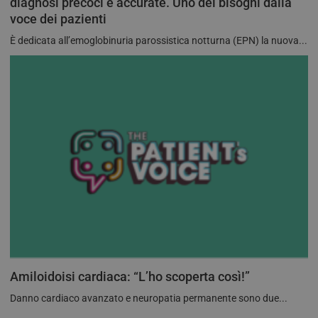
diagnosi precoci e accurate. Uno dei bisogni dalla
speci
sito
voce dei pazienti
buon
man
È dedicata all’emoglobinuria parossistica notturna (EPN) la nuova...
stat
per 
tra l
tracking-sites-
tv.quotidianosanita.it
4
Ques
ironfish-tracking-
settimane
impo
enable
2 giorni
dall
per a
sist
trac
ano
ARRAffinity
Sessione
Ques
Microsoft
vien
Corporation
dai 
.tv.quotidianosanita.it
esegu
piat
clo
Azur
utili
bila
del 
assic
richi
Amiloidoisi cardiaca: “L’ho scoperta così!”
pagi
visit
Danno cardiaco avanzato e neuropatia permanente sono due...
ven
inst