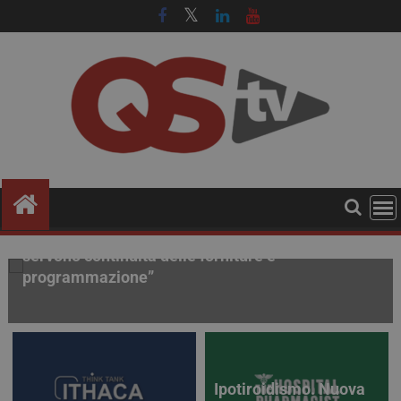
Procurement farmaceutico. Accordi quadro per i
farmaci fuori brevetto: “Non solo risparmio,
servono continuità delle forniture e
programmazione”
Ipotiroidismo. Nuova