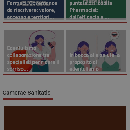
Farmaci. Governance
puntata di Hospital
da riscrivere: valore,
Pharmacist:
accesso e territori...
dall’efficacia al...
Edentulismo:
collaborazione tra
In bocca alla salute: a
specialisti per ridare il
proposito di
sorriso...
edentulismo
Camerae Sanitatis