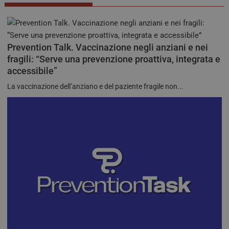
NOME
SCADENZ
DOMINIO
VISITOR_PRIVACY_METADATA
5 mesi 4
YouTube
settimane
.youtube.com
Prevention Talk. Vaccinazione negli anziani e nei
fragili: “Serve una prevenzione proattiva, integrata e
accessibile”
La vaccinazione dell’anziano e del paziente fragile non...
__Secure-YNID
.youtube.com
5 mesi 4
settimane