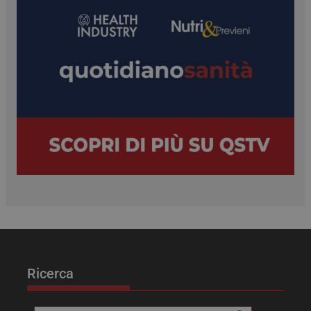
VISITOR_INFO1_LIVE
5 mesi 4
Google LLC
settimane
.youtube.com
tracking-sites-ironfish-
tv.quotidianosanita.it
4
tracking-named-enable
settimane
2 giorni
Ricerca