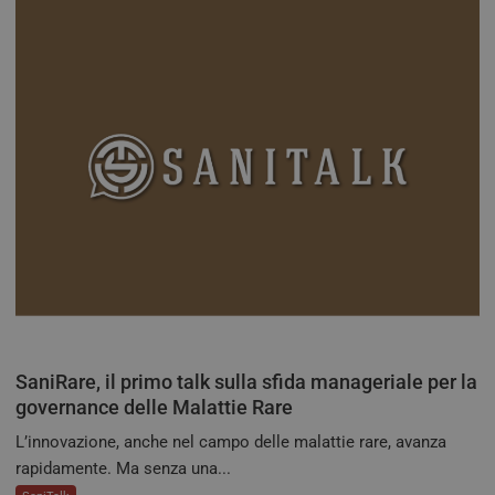
utili
mant
varia
sess
Nor
un 
gene
modo
modo
viene
può 
speci
sito
buon
man
stat
per 
tra l
tracking-sites-
tv.quotidianosanita.it
4
Ques
ironfish-tracking-
settimane
impo
enable
2 giorni
dall
per a
sist
SaniRare, il primo talk sulla sfida manageriale per la
trac
ano
governance delle Malattie Rare
ARRAffinity
Sessione
Ques
Microsoft
L’innovazione, anche nel campo delle malattie rare, avanza
vien
Corporation
dai 
.tv.quotidianosanita.it
rapidamente. Ma senza una...
esegu
piat