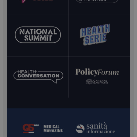
__Secure-YNID
.youtube.com
5 mesi 4
settimane
__Secure-ROLLOUT_TOKEN
.youtube.com
5 mesi 4
settimane
YSC
Sessione
Google LLC
.youtube.com