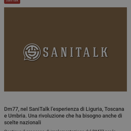
SaniTalk
clo
Azur
utili
bila
del 
assic
richi
pagi
visit
ven
inst
stes
qual
sess
navi
CookieScriptConsent
5 mesi 3
Ques
CookieScript
settimane
viene
tv.quotidianosanita.it
dal s
Cook
Scri
ricor
pref
cons
cook
visit
Dm77, nel SaniTalk l’esperienza di Liguria, Toscana
nece
bann
e Umbria. Una rivoluzione che ha bisogno anche di
cook
Cook
scelte nazionali
Scri
funz