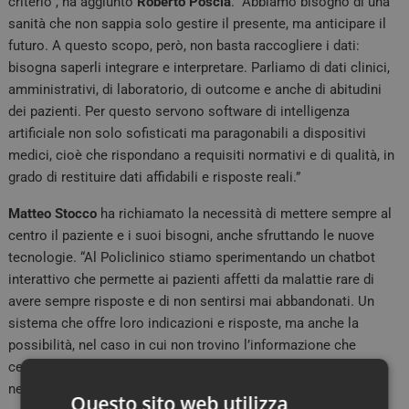
criterio”, ha aggiunto
Roberto Poscia
. “Abbiamo bisogno di una
sanità che non sappia solo gestire il presente, ma anticipare il
futuro. A questo scopo, però, non basta raccogliere i dati:
bisogna saperli integrare e interpretare. Parliamo di dati clinici,
amministrativi, di laboratorio, di outcome e anche di abitudini
dei pazienti. Per questo servono software di intelligenza
artificiale non solo sofisticati ma paragonabili a dispositivi
medici, cioè che rispondano a requisiti normativi e di qualità, in
grado di restituire dati affidabili e risposte reali.”
Matteo
Stocco
ha richiamato la necessità di mettere sempre al
centro il paziente e i suoi bisogni, anche sfruttando le nuove
tecnologie. “Al Policlinico stiamo sperimentando un chatbot
interattivo che permette ai pazienti affetti da malattie rare di
avere sempre risposte e di non sentirsi mai abbandonati. Un
sistema che offre loro indicazioni e risposte, ma anche la
possibilità, nel caso in cui non trovino l’informazione che
cercano, di inviare una mail e ricevere una risposta qualificata
nel minor tempo possibile.”
Questo sito web utilizza