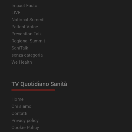
Impact Factor
LIVE
YSC
Sessione
Google LLC
.youtube.com
National Summit
Patient Voice
Prevention Talk
Regional Summit
VISITOR_INFO1_LIVE
5 mesi 4
Google LLC
SaniTalk
settimane
.youtube.com
senza categoria
We Health
TV Quotidiano Sanità
Home
Chi siamo
Contatti
tracking-sites-ironfish-
tv.quotidianosanita.it
4
Privacy policy
tracking-named-enable
settimane
2 giorni
Cookie Policy