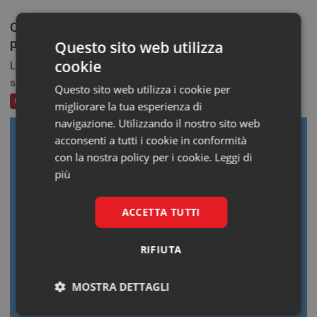
One Health e oncologia: un nuovo paradigma per la
prevenzione integrata
Questo sito web utilizza
cookie
L’oncologia del futuro non può più permettersi di guardare
solo al singolo...
Questo sito web utilizza i cookie per
Health Series
migliorare la tua esperienza di
navigazione. Utilizzando il nostro sito web
acconsenti a tutti i cookie in conformità
con la nostra policy per i cookie.
Leggi di
più
ACCETTA TUTTI
RIFIUTA
MOSTRA DETTAGLI