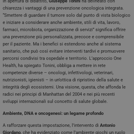
In apertura di dibattito,
Giuseppe Tonini
ha delineato con
chiarezza i vantaggi di una prevenzione oncologica integrata.
“Smettere di guardare il tumore solo dal punto di vista biologico
e iniziare a considerare anche ambiente, stili di vita, lavoro,
farmaci, microbiota, organizzazione di servizi” significa offrire
una prevenzione più personalizzata, precoce e comprensibile
per il paziente. Ma i benefici si estendono anche al sistema
sanitario, che può così evitare interventi tardivi e promuovere
percorsi condivisi tra ospedale e territorio. L’approccio One
Health, ha spiegato Tonini, obbliga a mettere in rete
competenze diverse – oncologi, infettivologi, veterinari,
nutrizionisti, igienisti – in un’ottica di ripristino della salute e
integrità degli ecosistemi. Una visione, questa, che affonda le
radici nei principi di Manhattan del 2004 e nei più recenti
sviluppi internazionali sul concetto di salute globale.
Ambiente, DNA e oncogenesi: un legame profondo
A rafforzare questa impostazione, l’intervento di
Antonio
Giordano
, che ha evidenziato come l’ambiente giochi un ruolo