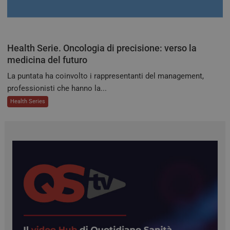
basa
ling
Si tr
iden
gene
utili
Health Serie. Oncologia di precisione: verso la
mant
varia
medicina del futuro
sess
Nor
La puntata ha coinvolto i rappresentanti del management,
un 
gene
professionisti che hanno la...
modo
modo
Health Series
viene
può 
speci
sito
buon
man
stat
per 
tra l
tracking-sites-
tv.quotidianosanita.it
4
Ques
ironfish-tracking-
settimane
impo
enable
2 giorni
dall
per a
sist
trac
ano