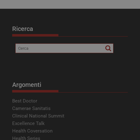
Ricerca
__Secure-YNID
.youtube.com
5 mesi 4
settimane
Argomenti
Best Doctor
Camerae Sanitatis
__Secure-ROLLOUT_TOKEN
.youtube.com
5 mesi 4
Clinical National Summit
settimane
Excellence Talk
Health Coversation
Health Series