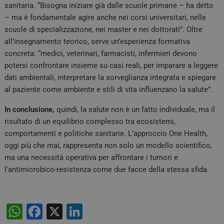
sanitaria. “Bisogna iniziare già dalle scuole primarie – ha detto
– ma è fondamentale agire anche nei corsi universitari, nelle
scuole di specializzazione, nei master e nei dottorati”. Oltre
all’insegnamento teorico, serve un’esperienza formativa
concreta: “medici, veterinari, farmacisti, infermieri devono
potersi confrontare insieme su casi reali, per imparare a leggere
dati ambientali, interpretare la sorveglianza integrata e spiegare
al paziente come ambiente e stili di vita influenzano la salute”.
In conclusione,
quindi, la salute non è un fatto individuale, ma il
risultato di un equilibrio complesso tra ecosistemi,
comportamenti e politiche sanitarie. L’approccio One Health,
oggi più che mai, rappresenta non solo un modello scientifico,
ma una necessità operativa per affrontare i tumori e
l’antimicrobico-resistenza come due facce della stessa sfida.
W
F
X
Li