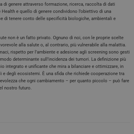
na di genere attraverso formazione, ricerca, raccolta di dati
Necessari
Marketing
Health e quello di genere condividono l’obiettivo di una
 di tenere conto delle specificità biologiche, ambientali e
tribuiscono a rendere fruibile il sito web abilitandone funzionalità di base quali la nav
protette del sito. Il sito web non è in grado di funzionare correttamente senza questi coo
FORNITORE /
te non è un fatto privato. Ognuno di noi, con le proprie scelte
SCADENZA
DESCRIZIONE
DOMINIO
orevole alla salute o, al contrario, più vulnerabile alla malattia.
.quotidianosanita.it
1 anno 1
Questo cookie viene utilizzato da Google A
rmaci, rispetto per l’ambiente e adesione agli screening sono gesti
mese
mantenere lo stato della sessione.
modo determinante sull’incidenza dei tumori. La definizione più
Sessione
Cookie generato da applicazioni basate sul
PHP.net
tratta di un identificatore generico utilizz
o integrato e unificante che mira a bilanciare e ottimizzare, in
tv.quotidianosanita.it
variabili di sessione utente. Normalmente
li e degli ecosistemi. È una sfida che richiede cooperazione tra
generato in modo casuale, il modo in cui vi
essere specifico per il sito, ma un buon e
sapevolezza che ogni cambiamento – per quanto piccolo – può fare
uno stato di accesso per un utente tra le p
del nostro futuro.
tv.quotidianosanita.it
4
Questo cookie è impostato dall'applicazione 
settimane
sistema di tracking anonimo.
2 giorni
Sessione
Questo cookie viene impostato dai siti Web 
Microsoft
piattaforma cloud Windows Azure. Viene util
Corporation
bilanciamento del carico per assicurarsi che 
.tv.quotidianosanita.it
pagina del visitatore vengano instradate all
qualsiasi sessione di navigazione.
nt
5 mesi 3
Questo cookie viene utilizzato dal servizio
CookieScript