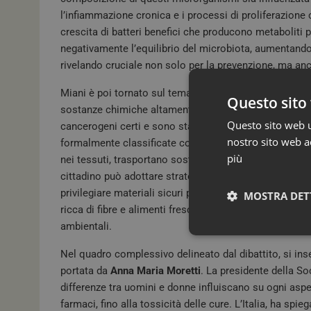
l’infiammazione cronica e i processi di proliferazione c
crescita di batteri benefici che producono metaboliti p
negativamente l’equilibrio del microbiota, aumentando 
rivelando cruciale non solo per la prevenzione, ma anc
Miani è poi tornato sul tema ambientale per approfondir
Questo sito 
sostanze chimiche altamente persistenti – e le micro
Questo sito web ut
cancerogeni certi e sono stati associati a tumori del 
nostro sito web ac
formalmente classificate come cancerogene, rappresen
più
nei tessuti, trasportano sostanze tossiche e possono s
cittadino può adottare strategie di difesa: utilizzare fil
privilegiare materiali sicuri per la cottura dei cibi, a
MOSTRA DET
ricca di fibre e alimenti freschi. Ma è altrettanto nece
ambientali.
Nel quadro complessivo delineato dal dibattito, si ins
portata da
Anna Maria Moretti
. La presidente della S
differenze tra uomini e donne influiscano su ogni aspett
farmaci, fino alla tossicità delle cure. L’Italia, ha spi