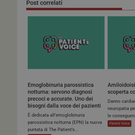
Post correlati
A
b
dI
p
o
n
tracking-sites-
p
o
ironfish-session-id
k
ARRAffinitySameSit
_ga
Emoglobinuria parossistica
Amiloidoisi
notturna: servono diagnosi
scoperta co
precoci e accurate. Uno dei
Danno cardia
bisogni dalla voce dei pazienti
neuropatia p
È dedicata all’emoglobinuria
le conseguenz
NOME
parossistica notturna (EPN) la nuova
Patient Voice
puntata di The Patient’s...
VISITOR_PRIVACY_