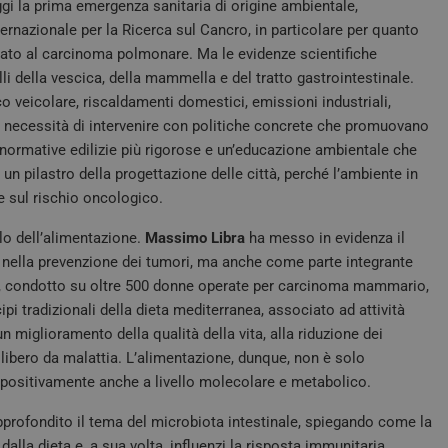
gi la prima emergenza sanitaria di origine ambientale,
rnazionale per la Ricerca sul Cancro, in particolare per quanto
ciato al carcinoma polmonare. Ma le evidenze scientifiche
li della vescica, della mammella e del tratto gastrointestinale.
co veicolare, riscaldamenti domestici, emissioni industriali,
la necessità di intervenire con politiche concrete che promuovano
i, normative edilizie più rigorose e un’educazione ambientale che
un pilastro della progettazione delle città, perché l’ambiente in
e sul rischio oncologico.
lo dell’alimentazione.
Massimo Libra
ha messo in evidenza il
 nella prevenzione dei tumori, ma anche come parte integrante
CA, condotto su oltre 500 donne operate per carcinoma mammario,
pi tradizionali della dieta mediterranea, associato ad attività
n miglioramento della qualità della vita, alla riduzione dei
 libero da malattia. L’alimentazione, dunque, non è solo
e positivamente anche a livello molecolare e metabolico.
pprofondito il tema del microbiota intestinale, spiegando come la
lla dieta e, a sua volta, influenzi la risposta immunitaria,