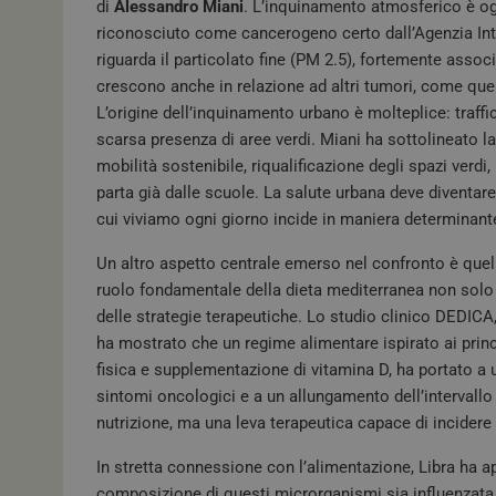
di
Alessandro Miani
. L’inquinamento atmosferico è og
riconosciuto come cancerogeno certo dall’Agenzia Inte
riguarda il particolato fine (PM 2.5), fortemente asso
crescono anche in relazione ad altri tumori, come quel
L’origine dell’inquinamento urbano è molteplice: traffi
scarsa presenza di aree verdi. Miani ha sottolineato 
mobilità sostenibile, riqualificazione degli spazi verd
parta già dalle scuole. La salute urbana deve diventare 
cui viviamo ogni giorno incide in maniera determinant
Un altro aspetto centrale emerso nel confronto è quel
ruolo fondamentale della dieta mediterranea non solo
delle strategie terapeutiche. Lo studio clinico DEDI
ha mostrato che un regime alimentare ispirato ai princi
fisica e supplementazione di vitamina D, ha portato a u
sintomi oncologici e a un allungamento dell’intervallo
nutrizione, ma una leva terapeutica capace di incider
In stretta connessione con l’alimentazione, Libra ha a
composizione di questi microrganismi sia influenzata da