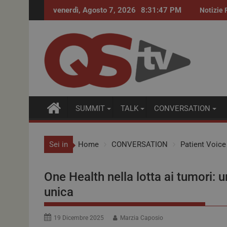
venerdì, Agosto 7, 2026
8:31:48 PM
Procurement farmaceutico. Accordi quadro per i fa
Notizie 
SUMMIT
TALK
CONVERSATION
Sei in
Home
CONVERSATION
Patient Voice
One Health nella lotta ai tumori: 
unica
19 Dicembre 2025
Marzia Caposio