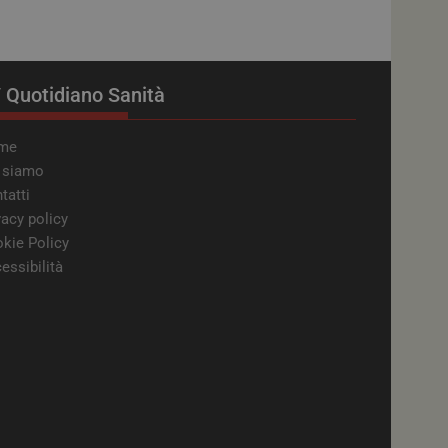
ati sul consenso del
e e impostazioni
ro preferenze siano
ube per tenere
 Quotidiano Sanità
per i video di
anche determinare se
zando la nuova o la
 Youtube.
me
ube per la gestione
 siamo
lizzazione
tatti
vacy policy
Tube per tenere
eo incorporati.
kie Policy
essibilità
ube per tenere
per i video di
anche determinare se
zando la nuova o la
 Youtube.
licazione per
in caso di utenti
reLink.