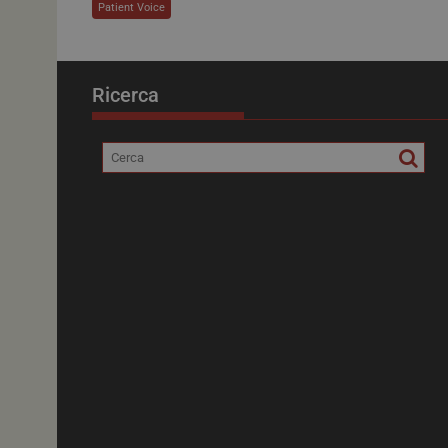
Patient Voice
__Secure-YNID
Ricerca
__Secure-ROLLOU
YSC
VISITOR_INFO1_LIV
tracking-sites-ironf
tracking-named-en