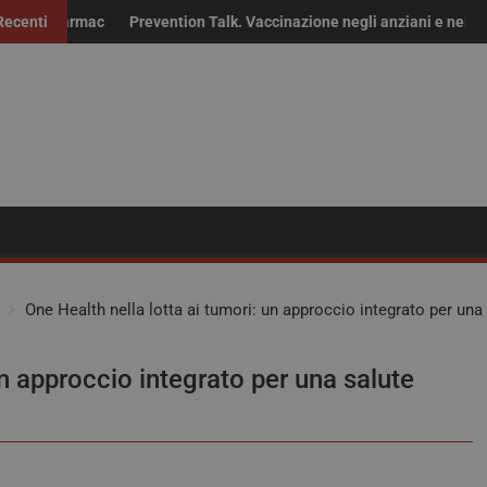
rmaci fuori brevetto: “Non solo risparmio, servono continuità delle fo
Recenti
Prevention Talk. Vaccinazione negli anziani e nei fragili: “Se
Ri
One Health nella lotta ai tumori: un approccio integrato per una
un approccio integrato per una salute