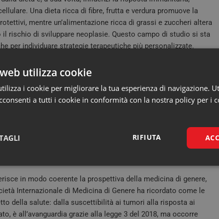
ellulare. Una dieta ricca di fibre, frutta e verdura promuove la
rotettivi, mentre un’alimentazione ricca di grassi e zuccheri altera
il rischio di sviluppare neoplasie. Questo campo di studio si sta
he per individuare strategie terapeutiche più personalizzate.
e il ruolo degli inquinanti emergenti, in particolare i PFAS –
web utilizza cookie
 e nanoplastiche. Alcuni PFAS sono già classificati come
ilizza i cookie per migliorare la tua esperienza di navigazione. Ut
rene e del testicolo. Le microplastiche, pur non essendo ancora
consenti a tutti i cookie in conformità con la nostra policy per i c
tano un rischio plausibile per la salute umana: si accumulano
uperare le barriere biologiche. Anche in questo caso, il
tri certificati per l’acqua, ridurre l’uso di plastica monouso,
erare frequentemente gli ambienti chiusi e adottare un’alimentazione
RIFIUTA
TAGLI
ACC
ssario chiedere politiche più rigorose e trasparenza nei dati
Necessari
Marketing
erisce in modo coerente la prospettiva della medicina di genere,
ocietà Internazionale di Medicina di Genere ha ricordato come le
o della salute: dalla suscettibilità ai tumori alla risposta ai
egato, è all’avanguardia grazie alla legge 3 del 2018, ma occorre