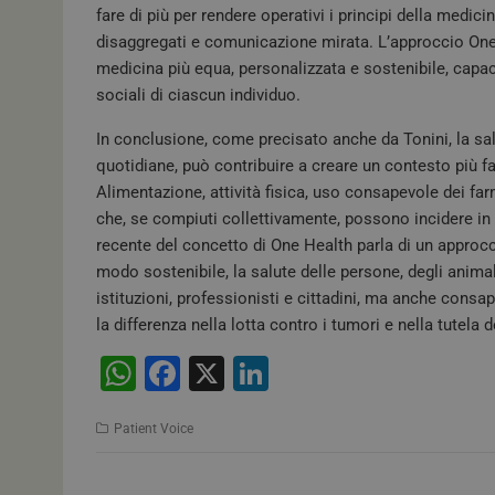
fare di più per rendere operativi i principi della medici
disaggregati e comunicazione mirata. L’approccio One 
medicina più equa, personalizzata e sostenibile, capace
I cookie necessari con
sociali di ciascun individuo.
e l'accesso alle aree 
In conclusione, come precisato anche da Tonini, la salu
NOME
quotidiane, può contribuire a creare un contesto più fav
_ga_02W55TQLH1
Alimentazione, attività fisica, uso consapevole dei fa
che, se compiuti collettivamente, possono incidere in 
PHPSESSID
recente del concetto di One Health parla di un approcci
modo sostenibile, la salute delle persone, degli anima
istituzioni, professionisti e cittadini, ma anche con
la differenza nella lotta contro i tumori e nella tutela 
tracking-sites-
ironfish-tracking-
W
F
X
Li
enable
h
a
n
ARRAffinity
Patient Voice
at
c
k
s
e
e
CookieScriptConse