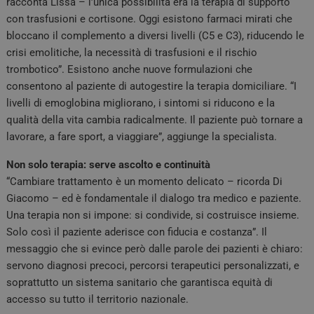
racconta Lissa – l’unica possibilità era la terapia di supporto
con trasfusioni e cortisone. Oggi esistono farmaci mirati che
bloccano il complemento a diversi livelli (C5 e C3), riducendo le
crisi emolitiche, la necessità di trasfusioni e il rischio
trombotico”. Esistono anche nuove formulazioni che
consentono al paziente di autogestire la terapia domiciliare. “I
livelli di emoglobina migliorano, i sintomi si riducono e la
qualità della vita cambia radicalmente. Il paziente può tornare a
lavorare, a fare sport, a viaggiare”, aggiunge la specialista.
Non solo terapia: serve ascolto e continuità
“Cambiare trattamento è un momento delicato – ricorda Di
Giacomo – ed è fondamentale il dialogo tra medico e paziente.
Una terapia non si impone: si condivide, si costruisce insieme.
Solo così il paziente aderisce con fiducia e costanza”. Il
messaggio che si evince però dalle parole dei pazienti è chiaro:
servono diagnosi precoci, percorsi terapeutici personalizzati, e
soprattutto un sistema sanitario che garantisca equità di
accesso su tutto il territorio nazionale.