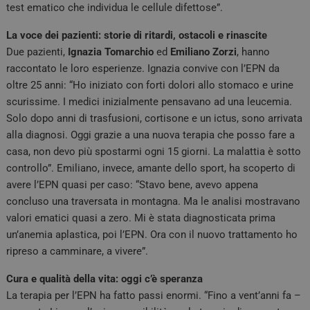
test ematico che individua le cellule difettose”.
La voce dei pazienti: storie di ritardi, ostacoli e rinascite
Due pazienti,
Ignazia Tomarchio
ed
Emiliano Zorzi
, hanno
raccontato le loro esperienze. Ignazia convive con l’EPN da
oltre 25 anni: “Ho iniziato con forti dolori allo stomaco e urine
scurissime. I medici inizialmente pensavano ad una leucemia.
Solo dopo anni di trasfusioni, cortisone e un ictus, sono arrivata
alla diagnosi. Oggi grazie a una nuova terapia che posso fare a
casa, non devo più spostarmi ogni 15 giorni. La malattia è sotto
controllo”. Emiliano, invece, amante dello sport, ha scoperto di
avere l’EPN quasi per caso: “Stavo bene, avevo appena
concluso una traversata in montagna. Ma le analisi mostravano
valori ematici quasi a zero. Mi è stata diagnosticata prima
un’anemia aplastica, poi l’EPN. Ora con il nuovo trattamento ho
ripreso a camminare, a vivere”.
Cura e qualità della vita: oggi c’è speranza
La terapia per l’EPN ha fatto passi enormi. “Fino a vent’anni fa –