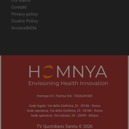
Chi siamo
Contatti
Privacy policy
Cookie Policy
YSC
Sessione
Google LLC
Accessibilità
.youtube.com
VISITOR_INFO1_LIVE
5 mesi 4
Google LLC
settimane
.youtube.com
Homnya Srl | Partita IVA: 13026241003
Sede legale: Via della Stelletta, 23 - 00186 - Roma
Sede operativa: Via della Stelletta, 23 - 00186 - Roma
Sede operativa: Via Galvani, 24 - 20099 - Milano
TV Quotidiano Sanita © 2026
tracking-sites-ironfish-
tv.quotidianosanita.it
4