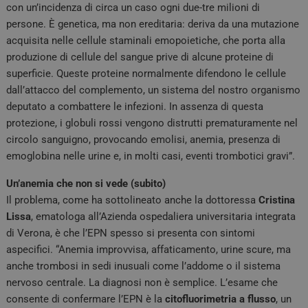
con un’incidenza di circa un caso ogni due-tre milioni di
persone. È genetica, ma non ereditaria: deriva da una mutazione
acquisita nelle cellule staminali emopoietiche, che porta alla
produzione di cellule del sangue prive di alcune proteine di
superficie. Queste proteine normalmente difendono le cellule
dall’attacco del complemento, un sistema del nostro organismo
deputato a combattere le infezioni. In assenza di questa
protezione, i globuli rossi vengono distrutti prematuramente nel
circolo sanguigno, provocando emolisi, anemia, presenza di
emoglobina nelle urine e, in molti casi, eventi trombotici gravi”.
Un’anemia che non si vede (subito)
Il problema, come ha sottolineato anche la dottoressa
Cristina
Lissa
, ematologa all’Azienda ospedaliera universitaria integrata
di Verona, è che l’EPN spesso si presenta con sintomi
aspecifici. “Anemia improvvisa, affaticamento, urine scure, ma
anche trombosi in sedi inusuali come l’addome o il sistema
nervoso centrale. La diagnosi non è semplice. L’esame che
consente di confermare l’EPN è la
citofluorimetria a flusso
, un