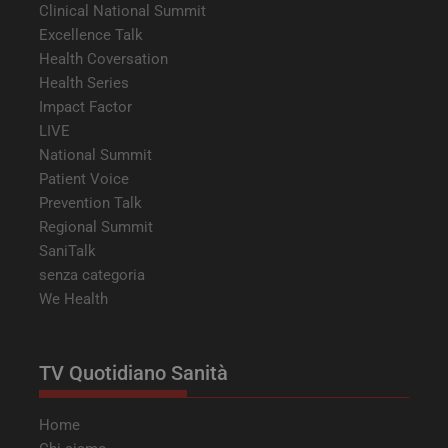
Clinical National Summit
Excellence Talk
Health Coversation
Health Series
Impact Factor
LIVE
__Secure-YNID
.youtube.com
5 mesi 4
National Summit
settimane
Patient Voice
Prevention Talk
Regional Summit
SaniTalk
senza categoria
We Health
TV Quotidiano Sanità
__Secure-ROLLOUT_TOKEN
.youtube.com
5 mesi 4
settimane
Home