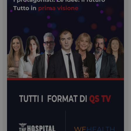
tracking-sites-ironfish-
tv.quotidianosanita.it
4
tracking-named-enable
settima
2 giorn