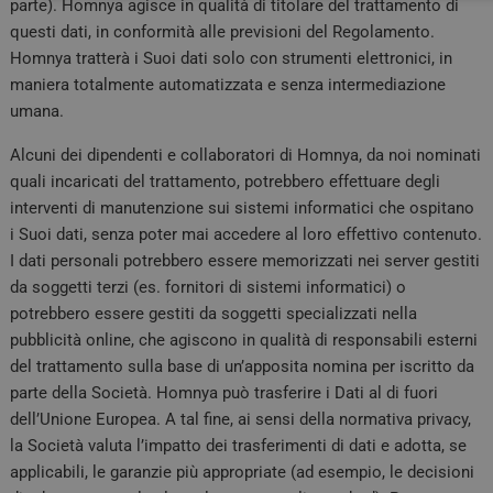
parte). Homnya agisce in qualità di titolare del trattamento di
questi dati, in conformità alle previsioni del Regolamento.
Homnya tratterà i Suoi dati solo con strumenti elettronici, in
maniera totalmente automatizzata e senza intermediazione
umana.
Necessari
Marketing
Alcuni dei dipendenti e collaboratori di Homnya, da noi nominati
quali incaricati del trattamento, potrebbero effettuare degli
I cookie necessari contribuiscono a rendere fruibile il sito web abil
interventi di manutenzione sui sistemi informatici che ospitano
base quali la navigazione sulle pagine e l'accesso alle aree protette d
è in grado di funzionare correttamente senza questi cookie.
i Suoi dati, senza poter mai accedere al loro effettivo contenuto.
I dati personali potrebbero essere memorizzati nei server gestiti
FORNITORE /
NOME
SCADENZA
DE
DOMINIO
da soggetti terzi (es. fornitori di sistemi informatici) o
_ga_02W55TQLH1
.quotidianosanita.it
1 anno 1
Qu
potrebbero essere gestiti da soggetti specializzati nella
mese
ut
pubblicità online, che agiscono in qualità di responsabili esterni
An
ma
del trattamento sulla base di un’apposita nomina per iscritto da
de
parte della Società. Homnya può trasferire i Dati al di fuori
PHPSESSID
Sessione
Co
PHP.net
dell’Unione Europea. A tal fine, ai sensi della normativa privacy,
ap
tv.quotidianosanita.it
li
la Società valuta l’impatto dei trasferimenti di dati e adotta, se
tr
id
applicabili, le garanzie più appropriate (ad esempio, le decisioni
ut