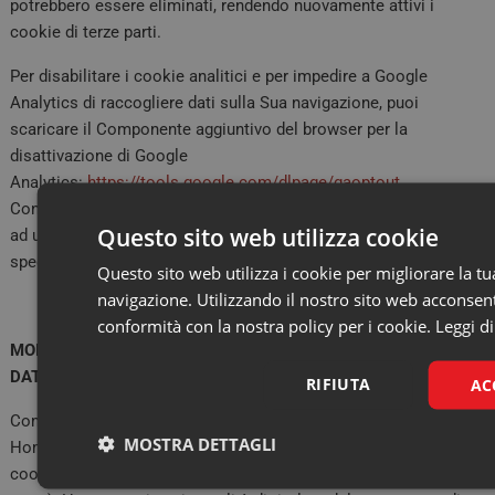
potrebbero essere eliminati, rendendo nuovamente attivi i
cookie di terze parti.
Per disabilitare i cookie analitici e per impedire a Google
Analytics di raccogliere dati sulla Sua navigazione, puoi
scaricare il Componente aggiuntivo del browser per la
disattivazione di Google
Analytics:
https://tools.google.com/dlpage/gaoptout
.
Conserveremo le preferenze dell’utente in tema di cookie grazie
Questo sito web utilizza cookie
ad un apposito cookie tecnico avente le caratteristiche
specificate nella tabella precedente.
Questo sito web utilizza i cookie per migliorare la t
navigazione. Utilizzando il nostro sito web acconsenti
conformità con la nostra policy per i cookie.
Leggi di
MODALITÀ DI TRATTAMENTO E TEMPI DI CONSERVAZIONE DEI
DATI
RIFIUTA
AC
Come evidenziato nella premessa di questa informativa,
MOSTRA DETTAGLI
Homnya raccoglie e tratta alcuni Suoi dati personali attraverso i
cookie che essa veicola direttamente sul Sito (cookie di prima
Necessari
Mar