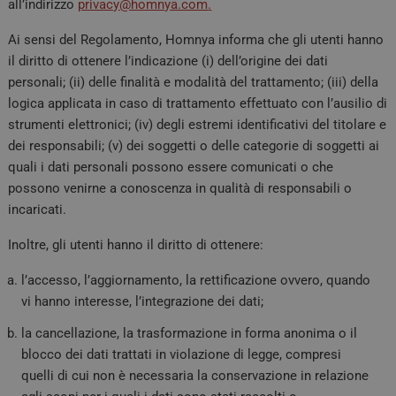
all’indirizzo
privacy@homnya.com
.
na
CookieScriptConsent
5 mesi 3
Qu
CookieScript
Ai sensi del Regolamento, Homnya informa che gli utenti hanno
settimane
ut
tv.quotidianosanita.it
Co
il diritto di ottenere l’indicazione (i) dell’origine dei dati
ri
di
personali; (ii) delle finalità e modalità del trattamento; (iii) della
dei
logica applicata in caso di trattamento effettuato con l’ausilio di
ne
ba
strumenti elettronici; (iv) degli estremi identificativi del titolare e
Co
fu
dei responsabili; (v) dei soggetti o delle categorie di soggetti ai
quali i dati personali possono essere comunicati o che
tracking-sites-
tv.quotidianosanita.it
4
Qu
ironfish-session-id
settimane
im
possono venirne a conoscenza in qualità di responsabili o
2 giorni
da
as
incaricati.
id
al 
Inoltre, gli utenti hanno il diritto di ottenere:
ARRAffinitySameSite
Sessione
Qu
Microsoft
Mi
Corporation
l’accesso, l’aggiornamento, la rettificazione ovvero, quando
pi
.tv.quotidianosanita.it
e s
vi hanno interesse, l’integrazione dei dati;
bi
ca
ga
la cancellazione, la trasformazione in forma anonima o il
ri
blocco dei dati trattati in violazione di legge, compresi
se
de
quelli di cui non è necessaria la conservazione in relazione
se
st