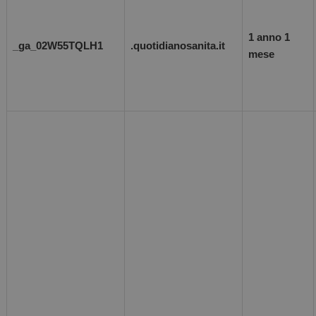
1 anno 1
_ga_02W55TQLH1
.quotidianosanita.it
mese