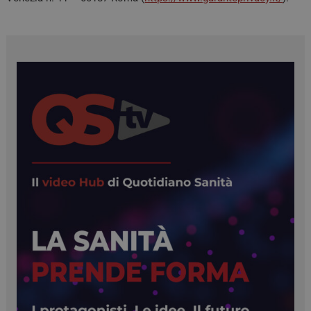
__Secure-ROLLOUT_TOKEN
.youtube.com
5 mesi 
settima
YSC
Sessio
Google LLC
.youtube.com
VISITOR_INFO1_LIVE
5 mesi 
Google LLC
settima
.youtube.com