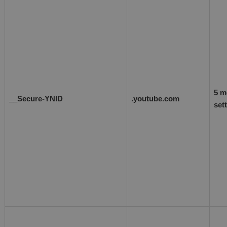
5 m
__Secure-YNID
.youtube.com
set