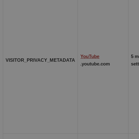
YouTube
5 m
VISITOR_PRIVACY_METADATA
.youtube.com
set