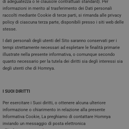
ma
di adeguatezza o le clausole contrattuali standard). Per
di
informazioni in merito al trasferimento dei Dati personali
No
nu
raccolti mediante Cookie di terze parti, si rimanda alle privacy
mo
in
policy di ciascuna terza parte, disponibili presso i siti web delle
pu
stesse.
pe
es
un
I dati personali degli utenti del Sito saranno conservati per i
pe
pa
tempi strettamente necessari ad espletare le finalità primarie
tracking-sites-
tv.quotidianosanita.it
4
Qu
illustrate nella presente informativa, o comunque secondo
ironfish-tracking-
settimane
im
quanto necessario per la tutela dei diritti sia degli interessi sia
enable
2 giorni
da
abi
degli utenti che di Homnya.
tr
ARRAffinity
Sessione
Qu
Microsoft
im
Corporation
es
.tv.quotidianosanita.it
pi
I SUOI DIRITTI
Wi
uti
bi
Per esercitare i Suoi diritti, o ottenere alcuna ulteriore
ca
informazione o chiarimento in relazione alla presente
ch
pa
Informativa Cookie, La preghiamo di contattare Homnya
ve
st
inviando un messaggio di posta elettronica
qu