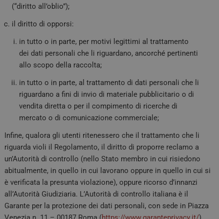
FORNITORE /
(“diritto all’oblio”);
NOME
SCADEN
DOMINIO
il diritto di opporsi:
VISITOR_PRIVACY_METADATA
5 mesi 
YouTube
settima
.youtube.com
in tutto o in parte, per motivi legittimi al trattamento
dei dati personali che li riguardano, ancorché pertinenti
allo scopo della raccolta;
in tutto o in parte, al trattamento di dati personali che li
riguardano a fini di invio di materiale pubblicitario o di
vendita diretta o per il compimento di ricerche di
mercato o di comunicazione commerciale;
Infine, qualora gli utenti ritenessero che il trattamento che li
riguarda violi il Regolamento, il diritto di proporre reclamo a
un’Autorità di controllo (nello Stato membro in cui risiedono
__Secure-YNID
.youtube.com
5 mesi 
settima
abitualmente, in quello in cui lavorano oppure in quello in cui si
è verificata la presunta violazione), oppure ricorso d’innanzi
all’Autorità Giudiziaria. L’Autorità di controllo italiana è il
Garante per la protezione dei dati personali, con sede in Piazza
Venezia n. 11 – 00187 Roma (
https://www.garanteprivacy.it/
).