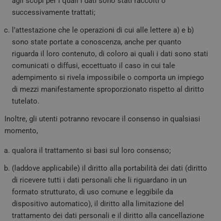
agli scopi per i quali i dati sono stati raccolti o
cl
successivamente trattati;
_ga
1 anno 1
Qu
Google LLC
mese
è 
.quotidianosanita.it
l’attestazione che le operazioni di cui alle lettere a) e b)
Un
è 
sono state portate a conoscenza, anche per quanto
si
se
riguarda il loro contenuto, di coloro ai quali i dati sono stati
co
comunicati o diffusi, eccettuato il caso in cui tale
ut
Qu
adempimento si rivela impossibile o comporta un impiego
ut
di
di mezzi manifestamente sproporzionato rispetto al diritto
as
tutelato.
nu
mo
id
Inoltre, gli utenti potranno revocare il consenso in qualsiasi
cl
og
momento,
in
pe
vis
qualora il trattamento si basi sul loro consenso;
ca
ra
(laddove applicabile) il diritto alla portabilità dei dati (diritto
sit
di ricevere tutti i dati personali che li riguardano in un
formato strutturato, di uso comune e leggibile da
dispositivo automatico), il diritto alla limitazione del
trattamento dei dati personali e il diritto alla cancellazione