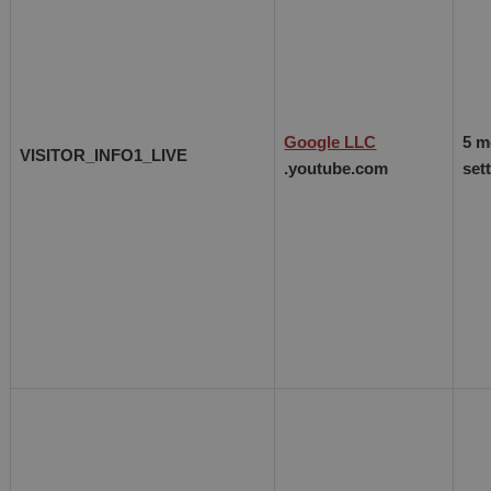
Google LLC
5 m
VISITOR_INFO1_LIVE
.youtube.com
set