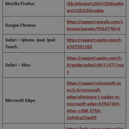
Mozilla Firefox:
/kb/Attivare%20e%20disattiv
are%20i%20cookie
https://support.google.com/c
Google Chrome:
hrome/answer/95647?hl=it
Safari – Iphone, Ipad, Ipod
https://support.apple.com/it-
Touch:
it/HT201265
https://support.apple.com/it-
Safari – Mac:
it/guide/safari/sfri11471/ma
c
https://support.microsoft.co
m/it-it/microsoft-
edge/eliminare-i-cookie-in-
Microsoft Edge:
microsoft-edge-63947406-
40ac-c3b8-57b9-
2a946a29ae09
https://help.opera.com/en/lat