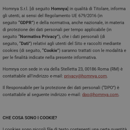
Homnya S.r.l. [di seguito
Homnya
] in qualità di Titolare, informa
gli utenti, ai sensi del Regolamento UE 679/2016 (in
seguito
“GDPR”
) e della normativa, anche nazionale, in materia
di protezione dei dati personali per tempo applicabile (in
seguito
“Normativa Privacy”
), che i dati personali (di
seguito,
“Dati”
) relativi agli utenti del Sito e raccolti mediante
cookies (di seguito,
“Cookie”
) saranno trattati con le modalità e
per le finalità indicate nella presente informativa.
Homnya con sede in via della Stelletta 23, 00186 Roma (RM) è
contattabile all’indirizzo e-mail:
privacy@homnya.com
.
Il Responsabile per la protezione dei dati personali (“DPO”) è
contattabile al seguente indirizzo e-mail:
dpo@homnya.com
.
CHE COSA SONO I COOKIE?
I cookies sono piccoli file di testo contenenti una certa quantità