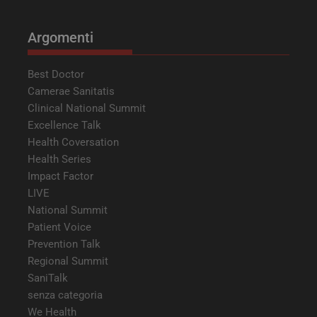
settimane
Argomenti
Best Doctor
Camerae Sanitatis
Clinical National Summit
Excellence Talk
Health Coversation
Health Series
__Secure-ROLLOUT_TOKEN
.youtube.com
5 mesi 4
Impact Factor
settimane
LIVE
National Summit
Patient Voice
Prevention Talk
Regional Summit
YSC
Sessione
Google LLC
SaniTalk
.youtube.com
senza categoria
We Health