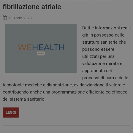
fibrillazione atriale
Necessari
Marketing
20 Aprile 2023
I cookie necessari contribuiscono a rendere fruibile il
sito web abilitandone funzionalità di base quali la
Dati e informazioni reali
navigazione sulle pagine e l'accesso alle aree
protette del sito. Il sito web non è in grado di
già in possesso delle
funzionare correttamente senza questi cookie.
strutture sanitarie che
FORNITORE /
possono essere
NOME
SCADENZA
DES
DOMINIO
utilizzati per una
_ga_02W55TQLH1
.quotidianosanita.it
1 anno 1
Ques
valutazione mirata e
mese
viene
da G
appropriata dei
Anal
processi di cura e delle
mant
stato
tecnologie mediche a disposizione, evidenziandone il valore e
sess
contribuendo anche una programmazione efficiente ed efficace
PHPSESSID
Sessione
Cook
PHP.net
del sistema sanitario…
da a
tv.quotidianosanita.it
basa
ling
Si tr
LEGGI
iden
gene
utili
mant
varia