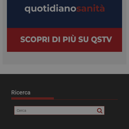
FORNITORE /
NOME
SCADENZ
DOMINIO
VISITOR_PRIVACY_METADATA
5 mesi 4
YouTube
settimane
.youtube.com
Ricerca
__Secure-YNID
.youtube.com
5 mesi 4