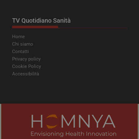
VISITOR_INFO1_LIVE
5 mesi 4
Google LLC
settimane
.youtube.com
TV Quotidiano Sanità
Home
Chi siamo
Contatti
Privacy policy
Cookie Policy
Accessibilità
tracking-sites-ironfish-
tv.quotidianosanita.it
4
tracking-named-enable
settimane
2 giorni