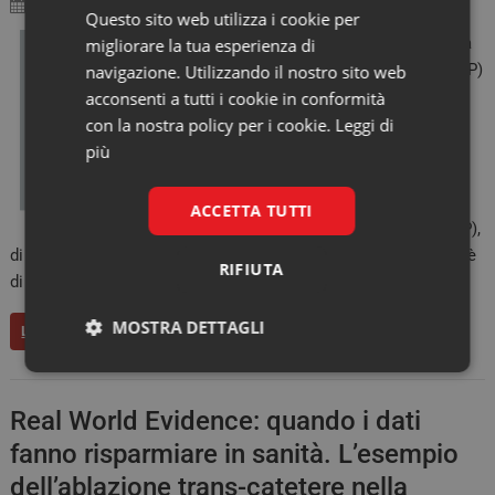
13 Luglio 2023
Questo sito web utilizza i cookie per
La porpora trombotica
migliorare la tua esperienza di
trombocitopenica (TTP)
navigazione. Utilizzando il nostro sito web
non è solo una
acconsenti a tutti i cookie in conformità
patologia dal nome
con la nostra policy per i cookie.
Leggi di
difficile, è anche una
più
malattia ultra-rara:
l’incidenza della sua
ACCETTA TUTTI
forma acquisita (aTTP),
di origine autoimmune, che corrisponde al 95% dei casi totali, è
RIFIUTA
di circa 2-6 casi per milione di persone per…
MOSTRA DETTAGLI
LEGGI
Necessari
Marketing
Real World Evidence: quando i dati
fanno risparmiare in sanità. L’esempio
dell’ablazione trans-catetere nella