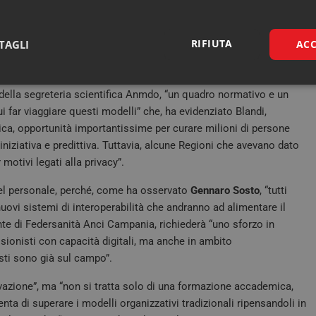
l cambiamento e non rimanendo in balìa di esso”.
“oggi abbiamo le tecnologie digitali e i finanziamenti ma manca
RIFIUTA
TAGLI
ACC
i e politici con capacità di governance” ma anche di “personale
vi modelli.
Necessari
Marketing
della segreteria scientifica Anmdo, “un quadro normativo e un
far viaggiare questi modelli” che, ha evidenziato Blandi,
lica, opportunità importantissime per curare milioni di persone
 iniziativa e predittiva. Tuttavia, alcune Regioni che avevano dato
 motivi legati alla privacy”.
Necessari
Marketing
del personale, perché, come ha osservato
Gennaro Sosto
, “tutti
uovi sistemi di interoperabilità che andranno ad alimentare il
tribuiscono a rendere fruibile il sito web abilitandone funzionalità di base quali la nav
ente di Federsanità Anci Campania, richiederà “uno sforzo in
protette del sito. Il sito web non è in grado di funzionare correttamente senza questi coo
sionisti con capacità digitali, ma anche in ambito
FORNITORE /
SCADENZA
DESCRIZIONE
DOMINIO
sti sono già sul campo”.
.quotidianosanita.it
1 anno 1
Questo cookie viene utilizzato da Google A
novazione”, ma “non si tratta solo di una formazione accademica,
mese
mantenere lo stato della sessione.
ta di superare i modelli organizzativi tradizionali ripensandoli in
Sessione
Cookie generato da applicazioni basate sul
PHP.net