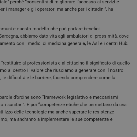
tratta di un identificatore generico utilizz
tv.quotidianosanita.it
iale” perché “consentirà di migliorare l’accesso ai servizi e
variabili di sessione utente. Normalmente
r i manager e gli operatori ma anche per i cittadini”, ha
generato in modo casuale, il modo in cui vi
essere specifico per il sito, ma un buon e
uno stato di accesso per un utente tra le p
tv.quotidianosanita.it
4
Questo cookie è impostato dall'applicazione 
i comuni e questo modello che può portare benefici
settimane
sistema di tracking anonimo.
2 giorni
Sardegna, abbiamo dato vita agli ambulatori di prossimità, dove
gamento con i medici di medicina generale, le Asl e i centri Hub.
Sessione
Questo cookie viene impostato dai siti Web 
Microsoft
piattaforma cloud Windows Azure. Viene util
Corporation
bilanciamento del carico per assicurarsi che 
.tv.quotidianosanita.it
pagina del visitatore vengano instradate all
qualsiasi sessione di navigazione.
estituire al professionista e al cittadino il significato di quello
nt
5 mesi 3
Questo cookie viene utilizzato dal servizio
mo al centro il valore che riusciamo a generare con il nostro
CookieScript
settimane
per ricordare le preferenze di consenso sui c
tv.quotidianosanita.it
i, le difficoltà e le barriere, facendo comprendere come la
È necessario che il banner dei cookie di Co
funzioni correttamente.
tv.quotidianosanita.it
4
Questo cookie è impostato dall'applicazio
settimane
identificatore generico al visitatore.
e parole d’ordine sono “framework legislativo e meccanismi
2 giorni
tori sanitari”. E poi “competenze etiche che permettano da una
e
Sessione
Quando si utilizza Microsoft Azure come pi
Microsoft
utilizzo delle tecnologie ma anche superare le resistenze
hosting e si abilita il bilanciamento del car
Corporation
garantisce che le richieste di una sessione 
.tv.quotidianosanita.it
omo, ma andranno a implementare le sue competenze e
visitatore siano sempre gestite dallo stesso 
1 anno 1
Questo nome di cookie è associato a Googl
Google LLC
mese
Analytics, che è un aggiornamento significat
.quotidianosanita.it