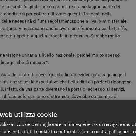
 e la sanità ‘digitale’ sono già una realtà nella gran parte dei
 le condizioni per potere utilizzare questi strumenti nella
to della necessità di “una regolamentazione a livello ministeriale,
ortanti. È necessario anche avere un riferimento per le tariffe,
emoto rispetto a quella erogata in presenza. Sarebbe molto
a visione unitaria a livello nazionale, perché molto spesso
 bisogni che di mission”.
vista dei distretti dove, “quanto finora evidenziato, raggiunge il
a ma anche per le aspettative che i cittadini e i pazienti ripongono
i, infatti, da una parte diventano la porta di accesso ai servizi,
 con il fascicolo sanitario elettronico, dovrebbe consentire di
re ai cittadini il diritto alla salute in modo equo, secondo un
le aree più remote”.
web utilizza cookie
la digitalizzazione può fare, ma di mettere intorno a un tavolo l
ilizza i cookie per migliorare la tua esperienza di navigazione. Ut
o sociali, pubblici e privati, per percorrere l’ultimo miglio che ci
consenti a tutti i cookie in conformità con la nostra policy per i c