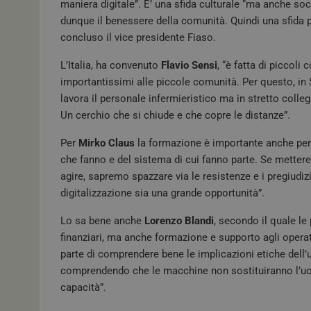
maniera digitale”. E’ una sfida culturale “ma anche soc
dunque il benessere della comunità. Quindi una sfida pe
concluso il vice presidente Fiaso.
tracking-sites-
L’Italia, ha convenuto
Flavio Sensi
, “è fatta di piccol
ironfish-tracking-
enable
importantissimi alle piccole comunità. Per questo, in 
lavora il personale infermieristico ma in stretto colle
ARRAffinity
Un cerchio che si chiude e che copre le distanze”.
Per
Mirko Claus
la formazione è importante anche per “r
CookieScriptConse
che fanno e del sistema di cui fanno parte. Se mettere
agire, sapremo spazzare via le resistenze e i pregiudiz
digitalizzazione sia una grande opportunità”.
tracking-sites-
ironfish-session-id
Lo sa bene anche
Lorenzo Blandi
, secondo il quale l
finanziari, ma anche formazione e supporto agli opera
ARRAffinitySameSit
parte di comprendere bene le implicazioni etiche dell’
comprendendo che le macchine non sostituiranno l’u
capacità”.
_ga