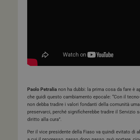
Paolo Petralia
non ha dubbi: la prima cosa da fare è ap
che guidi questo cambiamento epocale: “Con il tecno
non debba tradire i valori fondanti della comunità uman
preservarci, perché significherebbe tradire il Servizio s
diritto alla cura”.
Per il vice presidente della Fiaso va quindi evitato di 
a cui il progresso, passo dopo passo, può portare, cio