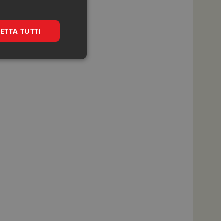
ETTA TUTTI
igazione sulle pagine
kie.
nalytics per
 linguaggio PHP. Si