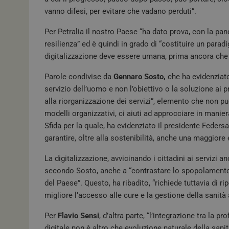
vanno difesi, per evitare che vadano perduti”.
Per Petralia il nostro Paese “ha dato prova, con la pa
resilienza” ed è quindi in grado di “costituire un para
digitalizzazione deve essere umana, prima ancora che 
Parole condivise da
Gennaro Sosto,
che ha evidenziato
servizio dell’uomo e non l’obiettivo o la soluzione a
alla riorganizzazione dei servizi”, elemento che non 
modelli organizzativi, ci aiuti ad approcciare in manier
Sfida per la quale, ha evidenziato il presidente Feders
garantire, oltre alla sostenibilità, anche una maggiore 
La digitalizzazione, avvicinando i cittadini ai servizi 
secondo Sosto, anche a “contrastare lo spopolamento de
del Paese”. Questo, ha ribadito, “richiede tuttavia di ri
migliore l’accesso alle cure e la gestione della sanità 
Per
Flavio Sensi
, d’altra parte, “l’integrazione tra la 
digitale non è altro che evoluzione naturale della san