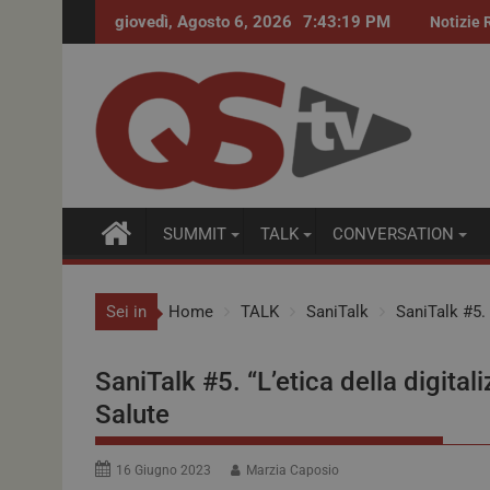
giovedì, Agosto 6, 2026
7:43:20 PM
Procurement farmaceutico. Accordi quadro per i far
Notizie 
SUMMIT
TALK
CONVERSATION
Sei in
Home
TALK
SaniTalk
SaniTalk #5. “
SaniTalk #5. “L’etica della digitali
Salute
16 Giugno 2023
Marzia Caposio