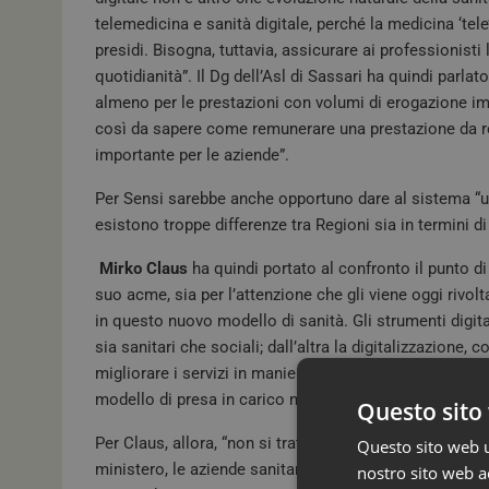
telemedicina e sanità digitale, perché la medicina ‘tele’
presidi. Bisogna, tuttavia, assicurare ai professionisti
quotidianità”. Il Dg dell’Asl di Sassari ha quindi parla
almeno per le prestazioni con volumi di erogazione imp
così da sapere come remunerare una prestazione da r
importante per le aziende”.
Per Sensi sarebbe anche opportuno dare al sistema “un
esistono troppe differenze tra Regioni sia in termini di
Mirko Claus
ha quindi portato al confronto il punto di 
suo acme, sia per l’attenzione che gli viene oggi rivolt
in questo nuovo modello di sanità. Gli strumenti digital
sia sanitari che sociali; dall’altra la digitalizzazione,
migliorare i servizi in maniera determinante. Di garanti
modello di presa in carico multidisciplinare anche nel
Questo sito 
Per Claus, allora, “non si tratta più di parlare di cosa 
Questo sito web ut
ministero, le aziende sanitarie, tutti gli attori sanitari 
nostro sito web ac