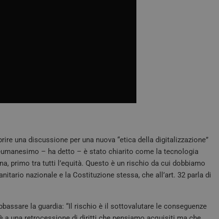
rire una discussione per una nuova “etica della digitalizzazione”
-umanesimo – ha detto – è stato chiarito come la tecnologia
a, primo tra tutti l’equità. Questo è un rischio da cui dobbiamo
anitario nazionale e la Costituzione stessa, che all’art. 32 parla di
abbassare la guardia: “Il rischio è il sottovalutare le conseguenze
è a una retrocessione di diritti che pensiamo acquisiti ma che