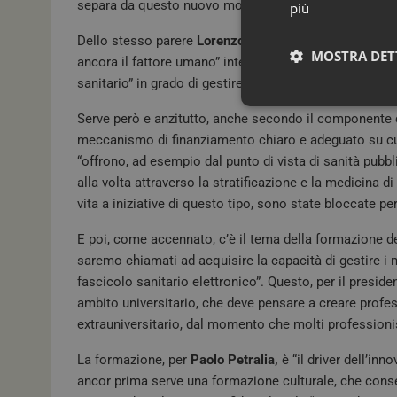
separa da questo nuovo modello di sanità, guidando i
più
Dello stesso parere
Lorenzo Blandi,
secondo il quale 
MOSTRA DET
ancora il fattore umano” inteso non solo come “tecnic
sanitario” in grado di gestire poi sul campo questi nuo
Serve però e anzitutto, anche secondo il componente 
meccanismo di finanziamento chiaro e adeguato su cui 
“offrono, ad esempio dal punto di vista di sanità pubb
alla volta attraverso la stratificazione e la medicina di
vita a iniziative di questo tipo, sono state bloccate per
E poi, come accennato, c’è il tema della formazione 
saremo chiamati ad acquisire la capacità di gestire i n
I cookie necessari con
fascicolo sanitario elettronico”. Questo, per il presid
e l'accesso alle aree 
ambito universitario, che deve pensare a creare profes
NOME
extrauniversitario, dal momento che molti professioni
_ga_02W55TQLH1
La formazione, per
Paolo Petralia,
è “il driver dell’in
ancor prima serve una formazione culturale, che consen
PHPSESSID