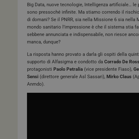
Big Data, nuove tecnologie, Intelligenza artificiale… le 
sono pressoché infinite. Ma stiamo correndo il rischio d
di domani? Se il PNRR, sia nella Missione 6 sia nella M
mondo sanitario l’impressione è che il sistema stia fa
sebbene annunciata e indispensabile, non riesce ancor
manca, dunque?
La risposta hanno provato a darla gli ospiti della quint
supporto di Alfasigma e condotto da
Corrado De Ross
protagonisti
Paolo Petralia
(vice presidente Fiaso),
Ge
Sensi
(direttore generale Asl Sassari),
Mirko Claus
(Ap
Anmdo).