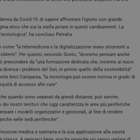
ndemia da Covid-19, di sapere affrontare l’ignoto con grande
digma etico che sia la stella polare in questi cambiamenti. La
tecnologica”, ha concluso Petralia.
 come “la telemedicina e la digitalizzazione siano strumenti a
i problemi”. Per questo, secondo Sosto, “dovremo pensare anche
può prescindere da “una formazione dedicata che, insieme ai nuovi
a diversa i problemi del Ssn, in primis quello della sostenibilità”.
anità Anci Campania, “la tecnologia può essere risorsa in grado di
equità di accesso alle cure”.
anche quando sono separati da grandi distanze, può servire,
i nostri territori che oggi caratterizza le aree più periferiche
pensare i modelli organizzativi e gestionali, al fine di rendere
anche nelle sedi periferiche”.
professione medica e sanitaria e la sua applicazione alla sanità
ità stessa. A pensarci bene, non ha neanche più senso parlare di