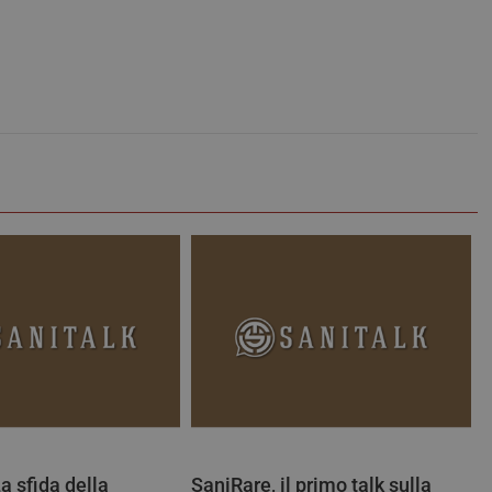
analisi più comunemente utilizzato da Goo
viene utilizzato per distinguere utenti uni
numero generato in modo casuale come ide
cliente. È incluso in ogni richiesta di pagina
utilizzato per calcolare i dati di visitatori,
per i rapporti di analisi dei siti.
FORNITORE /
SCADENZA
DESCRIZIONE
DOMINIO
METADATA
5 mesi 4
Questo cookie viene utilizzato per
YouTube
settimane
scelte di consenso e privacy dell'ut
.youtube.com
interazione con il sito. Registra i d
visitatore riguardo a varie politich
sulla privacy, garantendo che le lo
onorate nelle sessioni future.
.youtube.com
5 mesi 4
Questo cookie è impostato da Yout
settimane
traccia delle preferenze dell'utente 
Youtube incorporati nei siti; può 
il visitatore del sito web sta utiliz
vecchia versione dell'interfaccia di
T_TOKEN
.youtube.com
5 mesi 4
Questo cookie è impostato da YouT
settimane
dell'autenticazione e della persona
dell’esperienza utente
a sfida della
SaniRare, il primo talk sulla