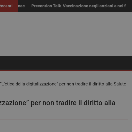
maci fuori brevetto: “Non solo risparmio, servono continuità delle fo
Recenti
Prevention Talk. Vaccinazione negli anziani e nei fragili: “Ser
Ric
L’etica della digitalizzazione” per non tradire il diritto alla Salute
zzazione” per non tradire il diritto alla