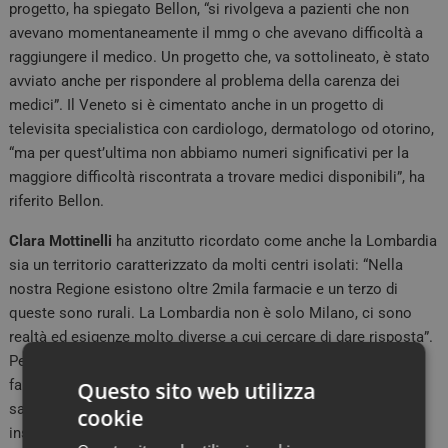
progetto, ha spiegato Bellon, “si rivolgeva a pazienti che non
avevano momentaneamente il mmg o che avevano difficoltà a
raggiungere il medico. Un progetto che, va sottolineato, è stato
avviato anche per rispondere al problema della carenza dei
medici”. Il Veneto si è cimentato anche in un progetto di
televisita specialistica con cardiologo, dermatologo od otorino,
“ma per quest’ultima non abbiamo numeri significativi per la
maggiore difficoltà riscontrata a trovare medici disponibili”, ha
riferito Bellon.
Clara
Mottinelli
ha anzitutto ricordato come anche la Lombardia
sia un territorio caratterizzato da molti centri isolati: “Nella
nostra Regione esistono oltre 2mila farmacie e un terzo di
queste sono rurali. La Lombardia non è solo Milano, ci sono
realtà ed esigenze molto diverse a cui cercare di dare risposta”.
Per Mottinelli il vero punto di svolta atteso è quello in cui le
farmacie parteciperanno all’arricchimento del Fascicolo
Questo sito web utilizza
sanitario elettronico, “perché vorrà dire essere veramente
cookie
inseriti, insieme a tutti gli altri professionisti, nella presa in