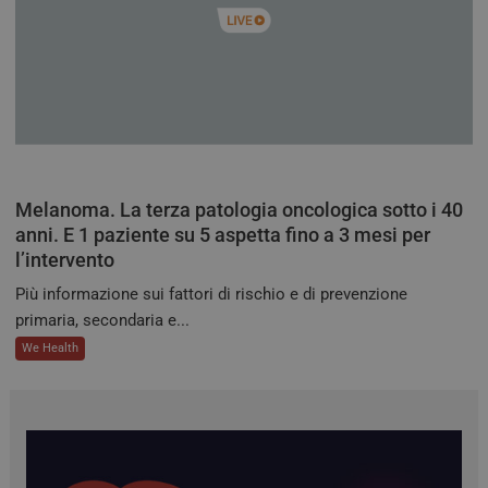
del 
assic
richi
pagi
visit
ven
inst
stes
qual
sess
navi
CookieScriptConsent
5 mesi 3
Ques
CookieScript
Melanoma. La terza patologia oncologica sotto i 40
settimane
viene
tv.quotidianosanita.it
dal s
anni. E 1 paziente su 5 aspetta fino a 3 mesi per
Cook
l’intervento
Scri
ricor
pref
Più informazione sui fattori di rischio e di prevenzione
cons
primaria, secondaria e...
cook
visit
We Health
nece
bann
cook
Cook
Scri
funz
corr
tracking-sites-
tv.quotidianosanita.it
4
Ques