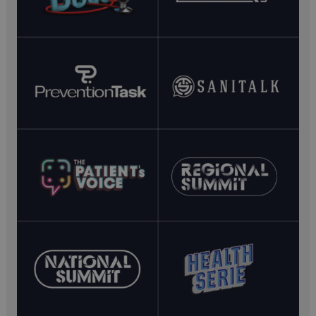
FORNITORE /
NOME
SCADENZ
DOMINIO
VISITOR_PRIVACY_METADATA
5 mesi 4
YouTube
settimane
.youtube.com
__Secure-YNID
.youtube.com
5 mesi 4
settimane