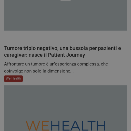
Nor
un 
gene
modo
modo
viene
può 
speci
sito
buon
man
Tumore triplo negativo, una bussola per pazienti e
stat
per 
caregiver: nasce il Patient Journey
tra l
Affrontare un tumore è un’esperienza complessa, che
tracking-sites-
tv.quotidianosanita.it
4
Ques
ironfish-tracking-
settimane
impo
coinvolge non solo la dimensione...
enable
2 giorni
dall
per a
We Health
sist
trac
ano
ARRAffinity
Sessione
Ques
Microsoft
vien
Corporation
dai 
.tv.quotidianosanita.it
esegu
piat
clo
Azur
utili
bila