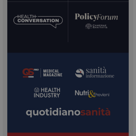
__Secure-ROLLOUT_TOKEN
.youtube.com
5 mesi 4
settimane
YSC
Sessione
Google LLC
.youtube.com