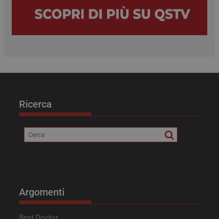
VISITOR_INFO1_LIVE
5 mesi 4
Google LLC
settimane
.youtube.com
Ricerca
tracking-sites-ironfish-
tv.quotidianosanita.it
4
tracking-named-enable
settimane
2 giorni
Argomenti
Best Doctor