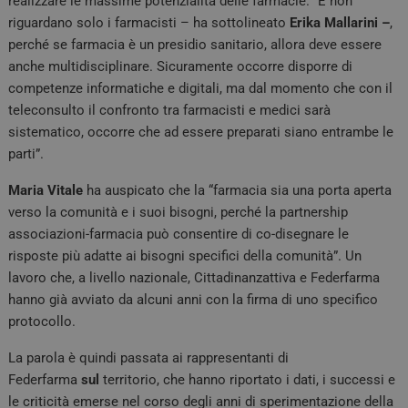
realizzare le massime potenzialità delle farmacie. “E non
riguardano solo i farmacisti – ha sottolineato
Erika
Mallarini –
,
perché se farmacia è un presidio sanitario, allora deve essere
anche multidisciplinare. Sicuramente occorre disporre di
competenze informatiche e digitali, ma dal momento che con il
teleconsulto il confronto tra farmacisti e medici sarà
sistematico, occorre che ad essere preparati siano entrambe le
parti”.
Maria Vitale
ha auspicato che la “farmacia sia una porta aperta
verso la comunità e i suoi bisogni, perché la partnership
associazioni-farmacia può consentire di co-disegnare le
risposte più adatte ai bisogni specifici della comunità”. Un
lavoro che, a livello nazionale, Cittadinanzattiva e Federfarma
hanno già avviato da alcuni anni con la firma di uno specifico
protocollo.
La parola è quindi passata ai rappresentanti di
Federfarma
sul
territorio, che hanno riportato i dati, i successi e
le criticità emerse nel corso degli anni di sperimentazione della