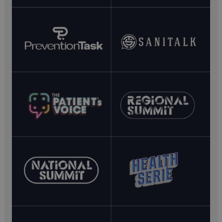
FORNITORE /
NOME
SCADENZ
DOMINIO
VISITOR_PRIVACY_METADATA
5 mesi 4
YouTube
settimane
.youtube.com
__Secure-YNID
.youtube.com
5 mesi 4
settimane