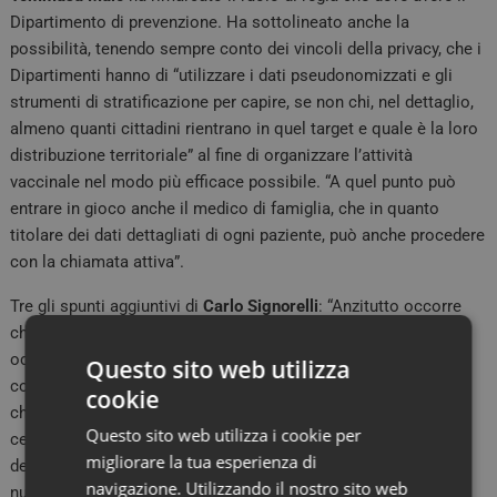
Dipartimento di prevenzione. Ha sottolineato anche la
possibilità, tenendo sempre conto dei vincoli della privacy, che i
Dipartimenti hanno di “utilizzare i dati pseudonomizzati e gli
strumenti di stratificazione per capire, se non chi, nel dettaglio,
almeno quanti cittadini rientrano in quel target e quale è la loro
distribuzione territoriale” al fine di organizzare l’attività
vaccinale nel modo più efficace possibile. “A quel punto può
entrare in gioco anche il medico di famiglia, che in quanto
titolare dei dati dettagliati di ogni paziente, può anche procedere
con la chiamata attiva”.
Tre gli spunti aggiuntivi di
Carlo Signorelli
: “Anzitutto occorre
che il calendario vaccinale sia aggiornato regolarmente”;
occorre poi “una tempestiva pubblicazione dei dati sulle
Questo sito web utilizza
coperture vaccinali e anche sulle somministrazioni, per capire
cookie
chi vaccina di più e aggiustare l’organizzazione in base a dati
Questo sito web utilizza i cookie per
certi”; infine “al Ministero serverebbe un organismo tecnico
migliorare la tua esperienza di
deputato ad esprimere pareri scientifici sull’introduzione delle
navigazione. Utilizzando il nostro sito web
nuove vaccinazioni e sull’utilizzo dei diversi vaccini a