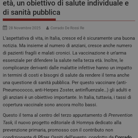
età, un obiettivo di salute individuale e
di sanità pubblica
28 Novembre 2025
Corrado De Rossi Re
L’aspettativa di vita, in Italia, cresce ed è sicuramente una buona
notizia. Ma insieme al numero di anziani, cresce anche numero
di pazienti fragili e malati cronici. La vaccinazione è un’arma
essenziale per difendere la salute nella terza età. Inoltre, le
complicanze derivanti dalle malattie infettive hanno un impatto
in termini di costi e bisogni di salute da rendere il tema anche
una questione di sanità pubblica. Per questo vaccinare (anti-
Pneumococco, anti-Herpes Zoster, antinfluenzale…) gli adulti e
gli anziani è un obiettivo importante. In Italia, tuttavia, i tassi di
copertura vaccinale sono ancora molto bassi.
Questo il tema al centro del terzo appuntamento di
Prenvention
Task,
il nuovo progetto editoriale di Homnya dedicato alla
prevenzione primaria, promosso con il contributo non
condizionante di Pfizer, Ospiti dell’evento, condotto da
Corrado