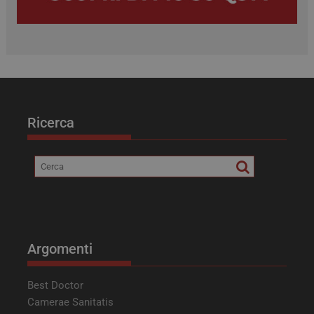
Ricerca
tracking-sites-ironfish-
tv.quotidianosanita.it
4
tracking-named-enable
settimane
2 giorni
Argomenti
Best Doctor
Camerae Sanitatis