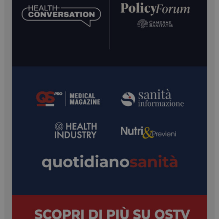
__Secure-ROLLOUT_TOKEN
.youtube.com
5 mesi 4
settimane
YSC
Sessione
Google LLC
.youtube.com
VISITOR_INFO1_LIVE
5 mesi 4
Google LLC
settimane
.youtube.com