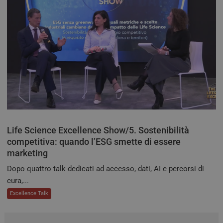
Scri
ricor
pref
cons
cook
visit
nece
bann
cook
Cook
Scri
funz
corr
tracking-sites-
tv.quotidianosanita.it
4
Ques
ironfish-session-id
settimane
impo
2 giorni
dall
per 
Life Science Excellence Show/5. Sostenibilità
un i
gene
competitiva: quando l’ESG smette di essere
visit
marketing
ARRAffinitySameSite
Sessione
Quan
Microsoft
utili
Corporation
Dopo quattro talk dedicati ad accesso, dati, AI e percorsi di
Micr
.tv.quotidianosanita.it
com
cura,...
piat
hosti
Excellence Talk
abili
bila
del c
ques