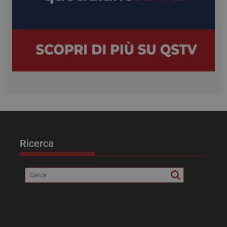
tracking-sites-ironfish-
tv.quotidianosanita.it
4
tracking-named-enable
settimane
2 giorni
Ricerca