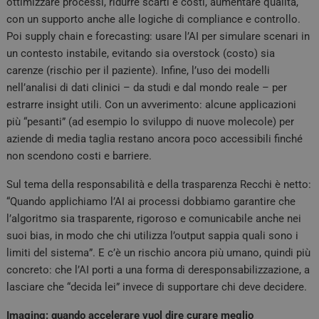
ottimizzare processi, ridurre scarti e costi, aumentare qualità,
con un supporto anche alle logiche di compliance e controllo.
Poi supply chain e forecasting: usare l’AI per simulare scenari in
un contesto instabile, evitando sia overstock (costo) sia
carenze (rischio per il paziente). Infine, l’uso dei modelli
nell’analisi di dati clinici – da studi e dal mondo reale – per
estrarre insight utili. Con un avverimento: alcune applicazioni
più “pesanti” (ad esempio lo sviluppo di nuove molecole) per
aziende di media taglia restano ancora poco accessibili finché
non scendono costi e barriere.
Sul tema della responsabilità e della trasparenza Recchi è netto:
“Quando applichiamo l’AI ai processi dobbiamo garantire che
l’algoritmo sia trasparente, rigoroso e comunicabile anche nei
suoi bias, in modo che chi utilizza l’output sappia quali sono i
limiti del sistema”. E c’è un rischio ancora più umano, quindi più
concreto: che l’AI porti a una forma di deresponsabilizzazione, a
lasciare che “decida lei” invece di supportare chi deve decidere.
Imaging: quando accelerare vuol dire curare meglio