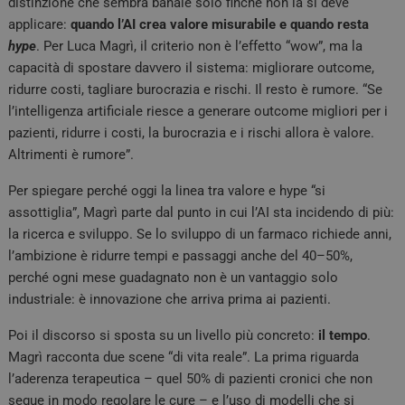
distinzione che sembra banale solo finché non la si deve
applicare:
quando l’AI crea valore misurabile e quando resta
hype
. Per Luca Magrì, il criterio non è l’effetto “wow”, ma la
capacità di spostare davvero il sistema: migliorare outcome,
ridurre costi, tagliare burocrazia e rischi. Il resto è rumore. “Se
l’intelligenza artificiale riesce a generare outcome migliori per i
pazienti, ridurre i costi, la burocrazia e i rischi allora è valore.
Altrimenti è rumore”.
Per spiegare perché oggi la linea tra valore e hype “si
assottiglia”, Magrì parte dal punto in cui l’AI sta incidendo di più:
la ricerca e sviluppo. Se lo sviluppo di un farmaco richiede anni,
l’ambizione è ridurre tempi e passaggi anche del 40–50%,
perché ogni mese guadagnato non è un vantaggio solo
industriale: è innovazione che arriva prima ai pazienti.
Poi il discorso si sposta su un livello più concreto:
il tempo
.
Magrì racconta due scene “di vita reale”. La prima riguarda
l’aderenza terapeutica – quel 50% di pazienti cronici che non
segue in modo regolare le cure – e l’uso di modelli che si