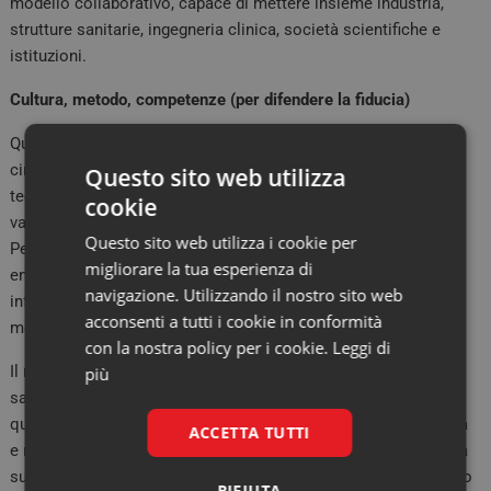
modello collaborativo, capace di mettere insieme industria,
strutture sanitarie, ingegneria clinica, società scientifiche e
istituzioni.
Cultura, metodo, competenze (per difendere la fiducia)
Quando arriva la domanda finale – una priorità per i prossimi
cinque anni – il confronto converge su un punto: più che
Questo sito web utilizza
tecnologia o norme,
serve cultura
. Cultura del dato, della
cookie
valutazione continua, della trasparenza e della responsabilità.
Questo sito web utilizza i cookie per
Perché la traiettoria è già segnata: dispositivi e soluzioni AI-
migliorare la tua esperienza di
enabled stanno entrando a ritmo crescente. La differenza tra
navigazione. Utilizzando il nostro sito web
infrastruttura e frattura la farà la capacità di adottarle con
acconsenti a tutti i cookie in conformità
metodo, competenze e criteri condivisi.
con la nostra policy per i cookie.
Leggi di
Il risultato, più che una risposta secca alla domanda “l’AI è in
più
salute?”, è un messaggio di sistema: l’AI accelera davvero
quando restituisce tempo, riduce variabilità, migliora sicurezza
ACCETTA TUTTI
e rende più efficienti processi e percorsi. Ma la sua tenuta, e la
sua credibilità, dipendono da ciò che il confronto ha richiamato
RIFIUTA