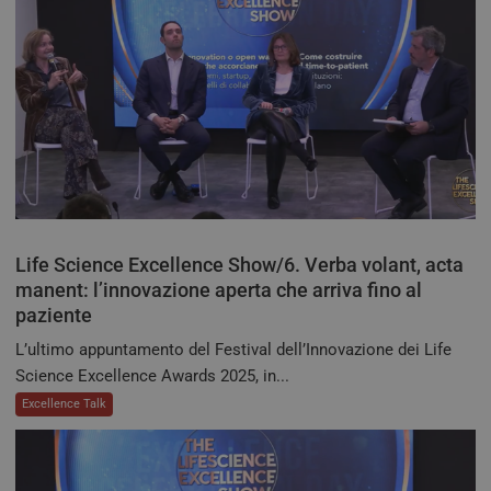
ironfish-tracking-
settimane
impo
enable
2 giorni
dall
per a
sist
trac
ano
ARRAffinity
Sessione
Ques
Microsoft
vien
Corporation
dai 
.tv.quotidianosanita.it
esegu
piat
clo
Azur
utili
bila
del 
Life Science Excellence Show/6. Verba volant, acta
assic
richi
manent: l’innovazione aperta che arriva fino al
pagi
paziente
visit
ven
inst
L’ultimo appuntamento del Festival dell’Innovazione dei Life
stes
Science Excellence Awards 2025, in...
qual
sess
Excellence Talk
navi
CookieScriptConsent
5 mesi 3
Ques
CookieScript
settimane
viene
tv.quotidianosanita.it
dal s
Cook