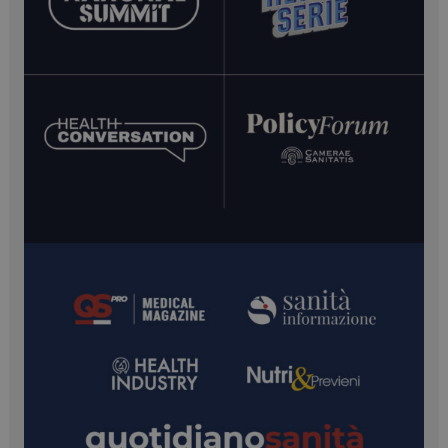
__Secure-ROLLOUT_TOKEN
.youtube.com
5 mesi 4
settimane
YSC
Sessione
Google LLC
.youtube.com
VISITOR_INFO1_LIVE
5 mesi 4
Google LLC
settimane
.youtube.com