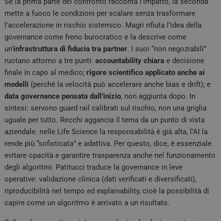
Se la prima parte del confronto racconta l’impatto, la seconda
mette a fuoco le condizioni per scalare senza trasformare
l’accelerazione in rischio sistemico. Magrì rifiuta l’idea della
governance come freno burocratico e la descrive come
un’
infrastruttura di fiducia tra partner
. I suoi “non negoziabili”
ruotano attorno a tre punti:
accountability chiara
e decisione
finale in capo al medico;
rigore scientifico
applicato anche ai
modelli
(perché la velocità può accelerare anche bias e drift); e
data governance pensata dall’inizio
, non aggiunta dopo. In
sintesi: servono guard rail calibrati sul rischio, non una griglia
uguale per tutto. Recchi aggancia il tema da un punto di vista
aziendale: nelle Life Science la responsabilità è già alta, l’AI la
rende più “sofisticata” e adattiva. Per questo, dice, è essenziale
evitare opacità e garantire trasparenza anche nel funzionamento
degli algoritmi. Patitucci traduce la governance in leve
operative: validazione clinica (dati verificati e diversificati),
riproducibilità nel tempo ed explainability, cioè la possibilità di
capire come un algoritmo è arrivato a un risultato.