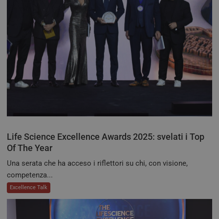
Anal
mant
stato
sess
PHPSESSID
Sessione
Cook
PHP.net
da a
tv.quotidianosanita.it
basa
ling
Si tr
iden
gene
utili
mant
varia
sess
Nor
un 
gene
modo
Life Science Excellence Awards 2025: svelati i Top
modo
Of The Year
viene
può 
speci
Una serata che ha acceso i riflettori su chi, con visione,
sito
competenza...
buon
man
Excellence Talk
stat
per 
tra l
tracking-sites-
tv.quotidianosanita.it
4
Ques