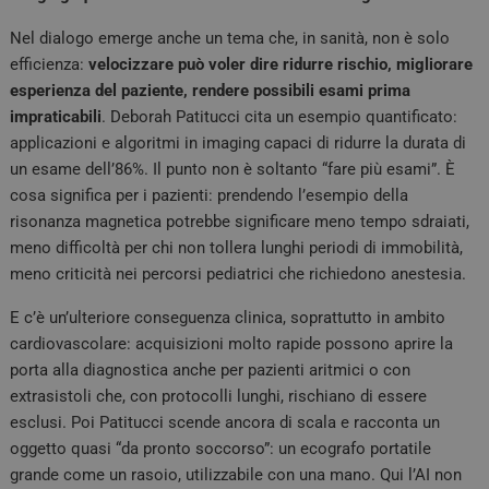
Nel dialogo emerge anche un tema che, in sanità, non è solo
efficienza:
velocizzare può voler dire ridurre rischio, migliorare
esperienza del paziente, rendere possibili esami prima
impraticabili
. Deborah Patitucci cita un esempio quantificato:
applicazioni e algoritmi in imaging capaci di ridurre la durata di
un esame dell’86%. Il punto non è soltanto “fare più esami”. È
cosa significa per i pazienti: prendendo l’esempio della
risonanza magnetica potrebbe significare meno tempo sdraiati,
meno difficoltà per chi non tollera lunghi periodi di immobilità,
meno criticità nei percorsi pediatrici che richiedono anestesia.
E c’è un’ulteriore conseguenza clinica, soprattutto in ambito
cardiovascolare: acquisizioni molto rapide possono aprire la
porta alla diagnostica anche per pazienti aritmici o con
extrasistoli che, con protocolli lunghi, rischiano di essere
esclusi. Poi Patitucci scende ancora di scala e racconta un
oggetto quasi “da pronto soccorso”: un ecografo portatile
grande come un rasoio, utilizzabile con una mano. Qui l’AI non