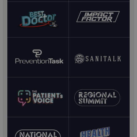
__Secure-YNID
.youtube.com
5 mesi 4
settimane