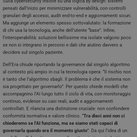
Sulla cybersecurity insiste su una logica by design: sistemi
pensati dall’inizio per minimizzare vulnerabilità, con controlli
granulari degli accessi, audit end-to-end e aggiornamenti sicuri.
Ma aggiunge un elemento spesso sottovalutato: la formazione
di chi usa la tecnologia, anche dell’utente “base”. Infine,
l’interoperabilità: soluzioni bellissime ma isolate valgono poco
se non si integrano in percorsi e dati che aiutino davvero a
decidere sul singolo paziente.
Dell’Era chiude riportando la governance dal singolo algoritmo
al contesto più ampio in cui la tecnologia opera: “Il rischio non
è tanto che l’algoritmo sbagli. Il problema è che il sistema non
sia progettato per governarlo”. Per questo chiede modelli che
accompagnino l’AI lungo tutto il ciclo di vita, con monitoraggio
continuo, evidenze su casi reali, audit e aggiornamenti
controllati. E rilancia una distinzione cruciale: non confondere
conformità normativa e valore clinico. “
Tra dieci anni non ci
chiederemo se l’AI funziona, ma se siamo stati capaci di
governarla quando era il momento giusto
”. Da qui l’idea di un