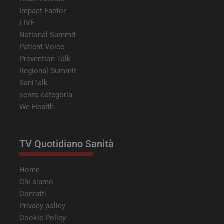
Impact Factor
LIVE
National Summit
Patient Voice
Prevention Talk
__Secure-ROLLOUT_TOKEN
.youtube.com
5 mesi 4
Regional Summit
settimane
SaniTalk
senza categoria
We Health
YSC
Sessione
Google LLC
TV Quotidiano Sanità
.youtube.com
Home
Chi siamo
VISITOR_INFO1_LIVE
5 mesi 4
Google LLC
Contatti
settimane
.youtube.com
Privacy policy
Cookie Policy