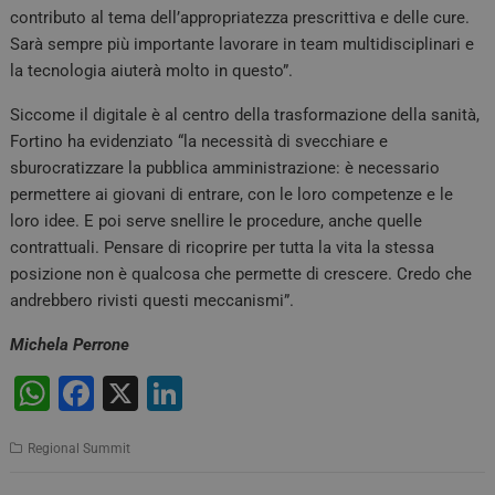
contributo al tema dell’appropriatezza prescrittiva e delle cure.
Sarà sempre più importante lavorare in team multidisciplinari e
la tecnologia aiuterà molto in questo”.
Siccome il digitale è al centro della trasformazione della sanità,
Fortino ha evidenziato “la necessità di svecchiare e
sburocratizzare la pubblica amministrazione: è necessario
permettere ai giovani di entrare, con le loro competenze e le
loro idee. E poi serve snellire le procedure, anche quelle
contrattuali. Pensare di ricoprire per tutta la vita la stessa
posizione non è qualcosa che permette di crescere. Credo che
andrebbero rivisti questi meccanismi”.
Michela Perrone
W
F
X
Li
h
a
n
Regional Summit
at
c
k