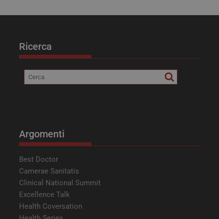
FORNITORE /
NOME
SCADENZ
DOMINIO
VISITOR_PRIVACY_METADATA
5 mesi 4
YouTube
settimane
.youtube.com
Ricerca
Argomenti
Best Doctor
__Secure-YNID
.youtube.com
5 mesi 4
settimane
Camerae Sanitatis
Clinical National Summit
Excellence Talk
Health Coversation
Health Series