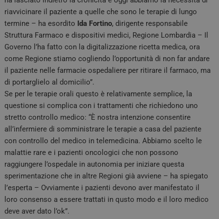
ha lasciato indietro la cronicità e oggi abbiamo la necessità di
riavvicinare il paziente a quelle che sono le terapie di lungo
termine – ha esordito
Ida Fortino
, dirigente responsabile
Struttura Farmaco e dispositivi medici, Regione Lombardia – Il
Governo l’ha fatto con la digitalizzazione ricetta medica, ora
come Regione stiamo cogliendo l’opportunità di non far andare
il paziente nelle farmacie ospedaliere per ritirare il farmaco, ma
di portarglielo al domicilio”.
Se per le terapie orali questo è relativamente semplice, la
questione si complica con i trattamenti che richiedono uno
stretto controllo medico: “È nostra intenzione consentire
all’infermiere di somministrare le terapie a casa del paziente
con controllo del medico in telemedicina. Abbiamo scelto le
malattie rare e i pazienti oncologici che non possono
raggiungere l’ospedale in autonomia per iniziare questa
sperimentazione che in altre Regioni già avviene – ha spiegato
l’esperta – Ovviamente i pazienti devono aver manifestato il
loro consenso a essere trattati in qusto modo e il loro medico
deve aver dato l’ok”.