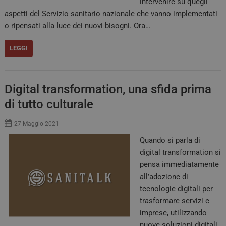
intervenire su quegli
può 
speci
aspetti del Servizio sanitario nazionale che vanno implementati
sito
buon
o ripensati alla luce dei nuovi bisogni. Ora…
man
stat
per 
LEGGI
tra l
tracking-sites-
tv.quotidianosanita.it
4
Ques
ironfish-tracking-
settimane
impo
enable
2 giorni
dall
per a
Digital transformation, una sfida prima
sist
trac
di tutto culturale
ano
ARRAffinity
Sessione
Ques
Microsoft
27 Maggio 2021
vien
Corporation
dai 
.tv.quotidianosanita.it
Quando si parla di
esegu
piat
digital transformation si
clo
pensa immediatamente
Azur
utili
all’adozione di
bila
del 
tecnologie digitali per
assic
richi
trasformare servizi e
pagi
imprese, utilizzando
visit
ven
nuove soluzioni digitali