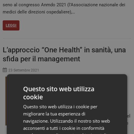
seno al congresso Anmdo 2021 (l’Associazione nazionale dei
medici delle direzioni ospedaliere),…
LEGGI
L’approccio “One Health” in sanità, una
sfida per il management
23 Settembre 2021
Da qualche anno in
Questo sito web utilizza
medicina si è capita
l’importanza di team
cookie
multidisciplinari, che
Questo sito web utilizza i cookie per
possano occuparsi
migliorare la tua esperienza di
della presa in carico del
navigazione. Utilizzando il nostro sito web
paziente a 360°. Esiste
acconsenti a tutti i cookie in conformità
un approccio che va