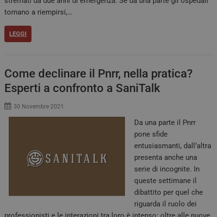
stremati da due anni di emergenza. Se da una parte gli ospedali
tornano a riempirsi,…
LEGGI
Come declinare il Pnrr, nella pratica?
Esperti a confronto a SaniTalk
30 Novembre 2021
Da una parte il Pnrr
pone sfide
entusiasmanti, dall’altra
presenta anche una
serie di incognite. In
queste settimane il
dibattito per quel che
riguarda il ruolo dei
professionisti e le interazioni tra loro è intenso: oltre alle nuove