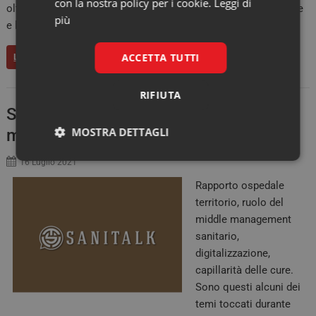
con la nostra policy per i cookie.
Leggi di
oltre e abbraccia, oltre alla salute umana, anche quella animale
più
e l’ambiente. È il cosiddetto “One…
ACCETTA TUTTI
LEGGI
RIFIUTA
SaniTalk: quale futuro per il
MOSTRA DETTAGLI
management e per la sanità?
Necessari
Marketing
16 Luglio 2021
Rapporto ospedale
territorio, ruolo del
middle management
sanitario,
digitalizzazione,
Necessari
Marketing
capillarità delle cure.
Sono questi alcuni dei
I cookie necessari contribuiscono a rendere fruibile il
sito web abilitandone funzionalità di base quali la
temi toccati durante
navigazione sulle pagine e l'accesso alle aree