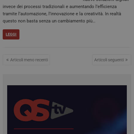
inst
stes
invece dei processi tradizionali e aumentando l’efficienza
qual
tramite l’automazione, l’innovazione e la creatività. In realtà
sess
navi
questo non basta senza un cambiamento più…
CookieScriptConsent
5 mesi 3
Ques
CookieScript
settimane
viene
tv.quotidianosanita.it
LEGGI
dal s
Cook
Scri
ricor
pref
cons
Articoli meno recenti
Articoli seguenti
cook
visit
nece
bann
cook
Cook
Scri
funz
corr
tracking-sites-
tv.quotidianosanita.it
4
Ques
ironfish-session-id
settimane
impo
2 giorni
dall
per 
un i
gene
visit