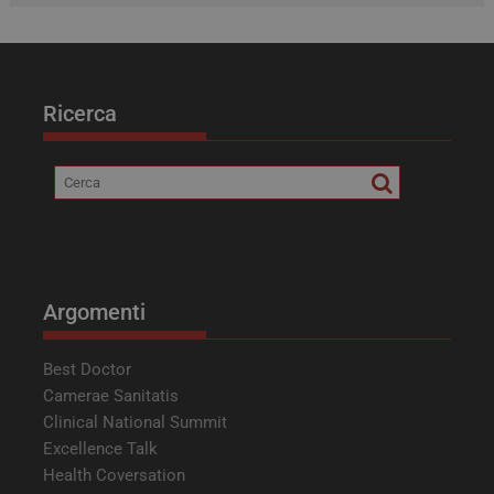
Ricerca
tracking-sites-ironfish-
tv.quotidianosanita.it
4
tracking-named-enable
settimane
2 giorni
Argomenti
Best Doctor
Camerae Sanitatis
Clinical National Summit
Excellence Talk
Health Coversation