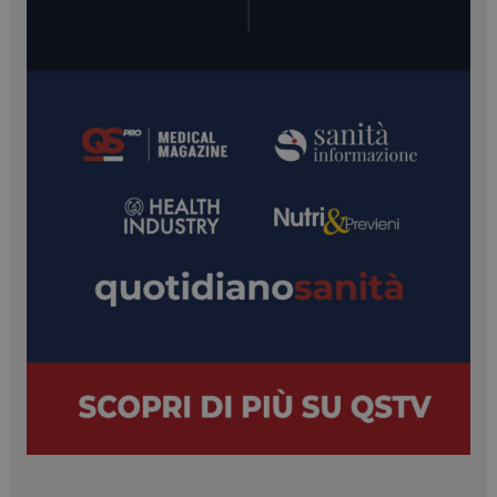
__Secure-ROLLOUT_TOKEN
.youtube.com
5 mesi 4
settimane
YSC
Sessione
Google LLC
.youtube.com
VISITOR_INFO1_LIVE
5 mesi 4
Google LLC
settimane
.youtube.com