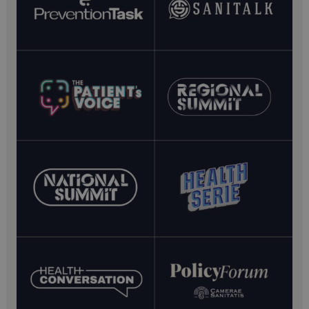
FORNITORE /
NOME
SCADENZ
DOMINIO
VISITOR_PRIVACY_METADATA
5 mesi 4
YouTube
settimane
.youtube.com
__Secure-YNID
.youtube.com
5 mesi 4
settimane