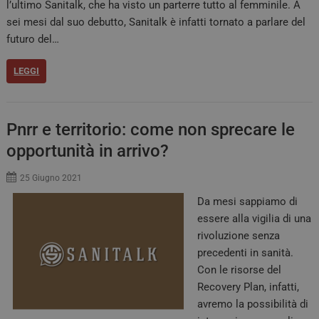
l’ultimo Sanitalk, che ha visto un parterre tutto al femminile. A
protette del sito. Il sito web non è in grado di
funzionare correttamente senza questi cookie.
sei mesi dal suo debutto, Sanitalk è infatti tornato a parlare del
FORNITORE /
futuro del…
NOME
SCADENZA
DES
DOMINIO
_ga_02W55TQLH1
.quotidianosanita.it
1 anno 1
Ques
LEGGI
mese
viene
da G
Anal
mant
stato
Pnrr e territorio: come non sprecare le
sess
opportunità in arrivo?
PHPSESSID
Sessione
Cook
PHP.net
da a
tv.quotidianosanita.it
basa
25 Giugno 2021
ling
Si tr
Da mesi sappiamo di
iden
gene
essere alla vigilia di una
utili
mant
rivoluzione senza
varia
sess
precedenti in sanità.
Nor
Con le risorse del
un 
gene
Recovery Plan, infatti,
modo
modo
avremo la possibilità di
viene