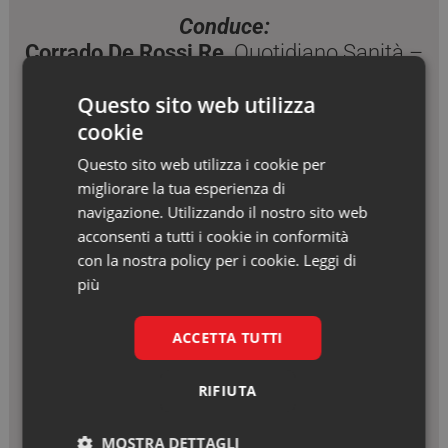
Conduce:
Corrado De Rossi Re,
Quotidiano Sanità –
Popular Science
Questo sito web utilizza
cookie
INTERVENGONO:
Questo sito web utilizza i cookie per
Giovanni Toti,
Presidente Regione Liguria
migliorare la tua esperienza di
navigazione. Utilizzando il nostro sito web
Filippo Ansaldi,
Direttore Generale ALISA
acconsenti a tutti i cookie in conformità
Angelo Schenone,
Direttore UOC Clinica
con la nostra policy per i cookie.
Leggi di
Neurologica IRCCS San Martino e
più
Professore Ordinario in Neurologia
ACCETTA TUTTI
Università di Genova
Andrea Stimamiglio,
Segretario Regionale
RIFIUTA
FIMMG
MOSTRA DETTAGLI