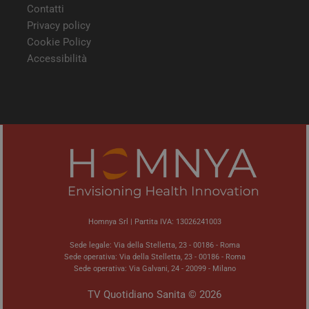
visi
Contatti
semp
Privacy policy
dall
serv
Cookie Policy
clust
Accessibilità
_ga
1 anno 1
Ques
Google LLC
mese
cook
.quotidianosanita.it
asso
Goo
Univ
Anal
un
aggi
signi
servi
anali
com
utili
Goog
cook
utili
dist
Homnya Srl | Partita IVA: 13026241003
utent
asse
Sede legale: Via della Stelletta, 23 - 00186 - Roma
num
Sede operativa: Via della Stelletta, 23 - 00186 - Roma
gene
modo
Sede operativa: Via Galvani, 24 - 20099 - Milano
com
iden
TV Quotidiano Sanita © 2026
del c
incl