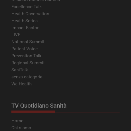
cook
Excellence Talk
visit
nece
Health Coversation
bann
cook
Health Series
Cook
Scri
Impact Factor
funz
LIVE
corr
National Summit
tracking-sites-
tv.quotidianosanita.it
4
Ques
ironfish-session-id
settimane
impo
Patient Voice
2 giorni
dall
Prevention Talk
per 
un i
Regional Summit
gene
visit
SaniTalk
senza categoria
ARRAffinitySameSite
Sessione
Quan
Microsoft
utili
Corporation
We Health
Micr
.tv.quotidianosanita.it
com
piat
hosti
abili
TV Quotidiano Sanità
bila
del c
ques
gara
Home
rich
sess
Chi siamo
navi