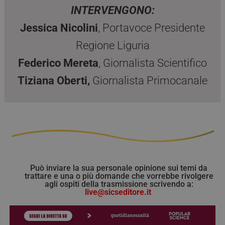
INTERVENGONO:
PHPSESSID
Sessione
Cook
PHP.net
da a
tv.quotidianosanita.it
basa
Jessica Nicolini
, Portavoce Presidente
ling
Si tr
Regione Liguria
iden
gene
utili
Federico Mereta
, Giornalista Scientifico
mant
varia
Tiziana Oberti,
Giornalista Primocanale
sess
Nor
un 
gene
modo
modo
viene
può 
speci
sito
buon
man
stat
Può inviare la sua personale opinione sui temi da
per 
trattare e una o più domande che vorrebbe rivolgere
tra l
agli ospiti della trasmissione scrivendo a:
live@sicseditore.it
tracking-sites-
tv.quotidianosanita.it
4
Ques
ironfish-tracking-
settimane
impo
enable
2 giorni
dall
per a
sist