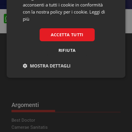
acconsenti a tutti i cookie in conformità
con la nostra policy per i cookie.
Leggi di
W
F
X
Li
più
h
a
n
at
c
k
ACCETTA TUTTI
s
e
e
RIFIUTA
Ricerca
A
b
dI
p
o
n
MOSTRA DETTAGLI
p
o
Necessari
Marketing
k
Argomenti
Necessari
Marketing
Best Doctor
Camerae Sanitatis
I cookie necessari contribuiscono a rendere fruibile il