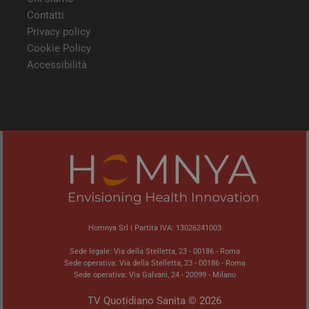
modo
Contatti
viene
può 
Privacy policy
speci
sito
Cookie Policy
buon
Accessibilità
man
stat
per 
tra l
tracking-sites-
tv.quotidianosanita.it
4
Ques
ironfish-tracking-
settimane
impo
enable
2 giorni
dall
per a
sist
trac
ano
ARRAffinity
Sessione
Ques
Microsoft
vien
Corporation
dai 
.tv.quotidianosanita.it
esegu
Homnya Srl | Partita IVA: 13026241003
piat
clo
Azur
Sede legale: Via della Stelletta, 23 - 00186 - Roma
utili
Sede operativa: Via della Stelletta, 23 - 00186 - Roma
bila
Sede operativa: Via Galvani, 24 - 20099 - Milano
del 
assic
richi
TV Quotidiano Sanita © 2026
pagi