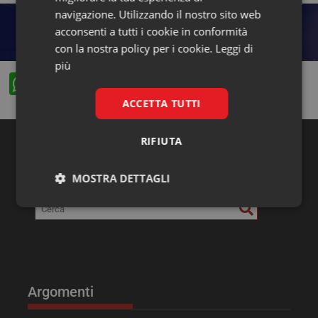
navigazione. Utilizzando il nostro sito web
acconsenti a tutti i cookie in conformità
con la nostra policy per i cookie.
Leggi di
più
W
F
X
Li
h
a
n
ACCETTA TUTTI
at
c
k
RIFIUTA
s
e
e
Ricerca
A
b
dI
MOSTRA DETTAGLI
p
o
n
Necessari
Marketing
p
o
k
Argomenti
Necessari
Marketing