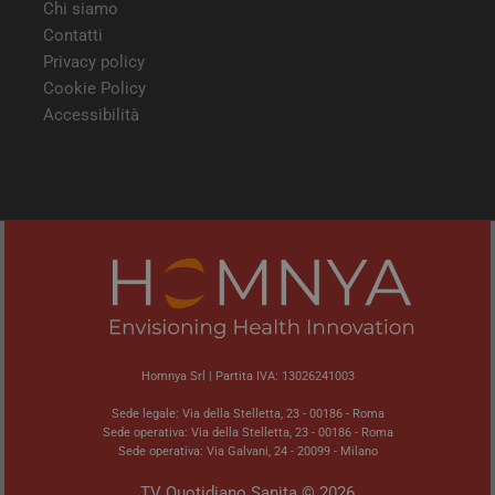
modo
Chi siamo
modo
viene
Contatti
può 
Privacy policy
speci
sito
Cookie Policy
buon
man
Accessibilità
stat
per 
tra l
tracking-sites-
tv.quotidianosanita.it
4
Ques
ironfish-tracking-
settimane
impo
enable
2 giorni
dall
per a
sist
trac
ano
ARRAffinity
Sessione
Ques
Microsoft
vien
Corporation
dai 
.tv.quotidianosanita.it
esegu
piat
Homnya Srl | Partita IVA: 13026241003
clo
Azur
Sede legale: Via della Stelletta, 23 - 00186 - Roma
utili
Sede operativa: Via della Stelletta, 23 - 00186 - Roma
bila
del 
Sede operativa: Via Galvani, 24 - 20099 - Milano
assic
richi
TV Quotidiano Sanita © 2026