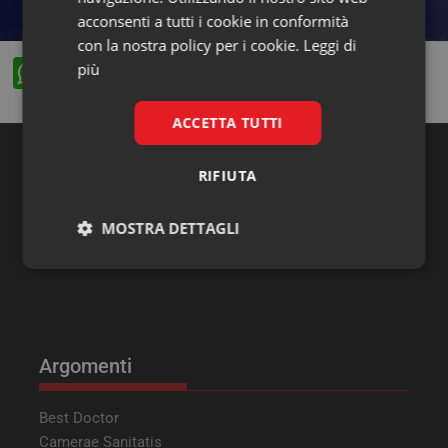
acconsenti a tutti i cookie in conformità
con la nostra policy per i cookie.
Leggi di
W
F
X
Li
più
h
a
n
ACCETTA TUTTI
at
c
k
s
e
e
RIFIUTA
Ricerca
A
b
dI
p
o
n
MOSTRA DETTAGLI
p
o
Necessari
Marketing
k
Argomenti
Necessari
Marketing
Best Doctor
Camerae Sanitatis