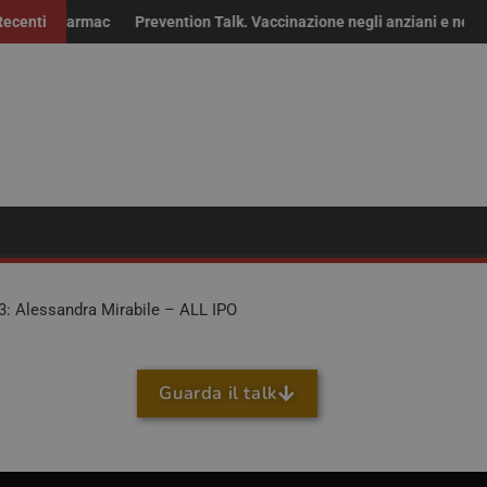
r i farmaci fuori brevetto: “Non solo risparmio, servono continuità de
Recenti
Prevention Talk. Vaccinazione negli anziani e nei fragil
3: Alessandra Mirabile – ALL IPO
Guarda il talk