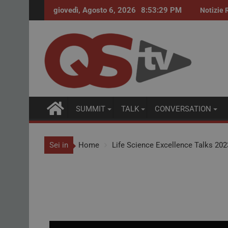
giovedì, Agosto 6, 2026
8:53:29 PM
Procurement farmaceutico. Accordi quadro pe
Notizie 
SUMMIT
TALK
CONVERSATION
Sei in
Home
Life Science Excellence Talks 202