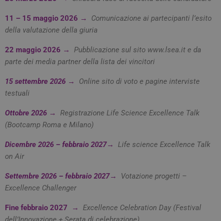
11 – 15 maggio 2026 →
Comunicazione ai partecipanti l’esito
della valutazione della giuria
__Secure-ROLLOUT_TOKEN
.youtube.com
5 mesi 4
22 maggio 2026 →
Pubblicazione sul sito www.lsea.it e da
settimane
parte dei media partner della lista dei vincitori
15 settembre 2026 →
Online sito di voto e pagine interviste
testuali
Ottobre 2026 →
Registrazione Life Science Excellence Talk
YSC
Sessione
Google LLC
.youtube.com
(Bootcamp Roma e Milano)
Dicembre 2026 – febbraio 2027→
Life science Excellence Talk
on Air
VISITOR_INFO1_LIVE
5 mesi 4
Google LLC
settimane
.youtube.com
Settembre 2026 – febbraio 2027→
Votazione progetti –
Excellence Challenger
Fine febbraio 2027
→
Excellence Celebration Day (Festival
dell’Innovazione + Serata di celebrazione)