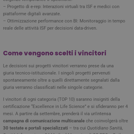
piat
– Progetto di e-rep: Interazioni virtuali tra ISF e medici con
hosti
abili
piattaforme digitali avanzate.
bila
– Ottimizzazione performance con BI: Monitoraggio in tempo
del c
ques
reale delle attività ISF per decisioni data-driven.
gara
rich
sess
navi
visi
semp
Come vengono scelti i vincitori
dall
serv
clust
Le decisioni sui progetti vincitori verranno prese da una
_ga
1 anno 1
Ques
Google LLC
giuria tecnico-istituzionale. I singoli progetti pervenuti
mese
cook
.quotidianosanita.it
asso
spontaneamente oltre a quelli direttamente segnalati dalla
Goo
giuria verranno classificati nelle singole categorie.
Univ
Anal
un
I vincitori di ogni categoria (TOP 10) saranno insigniti della
aggi
signi
certificazione “Excellence in Life Science” e si sfideranno per 4
servi
anali
mesi. A partire da settembre, prenderà il via un’intensa
com
campagna di comunicazione multicanale
che coinvolgerà oltre
utili
Goog
30 testate e portali specializzati
– tra cui
Quotidiano Sanità,
cook
utili