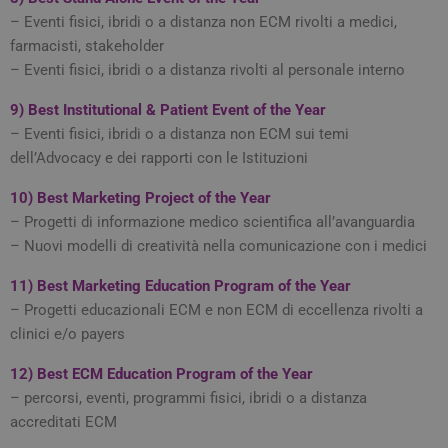
FORNITORE /
NOME
SCADENZA
DES
DOMINIO
– Eventi fisici, ibridi o a distanza non ECM rivolti a medici,
farmacisti, stakeholder
_ga_02W55TQLH1
.quotidianosanita.it
1 anno 1
Ques
mese
viene
– Eventi fisici, ibridi o a distanza rivolti al personale interno
da G
Anal
mant
9)
Best I
n
stitutional & Patient Event of the Year
stato
– Eventi fisici, ibridi o a distanza non ECM sui temi
sess
dell’Advocacy e dei rapporti con le Istituzioni
PHPSESSID
Sessione
Cook
PHP.net
da a
tv.quotidianosanita.it
basa
10)
Best Marketing Project of the Year
ling
Si tr
– Progetti di informazione medico scientifica all’avanguardia
iden
– Nuovi modelli di creatività nella comunicazione con i medici
gene
utili
mant
11)
Best Marketing Education Program of the Year
varia
sess
– Progetti educazionali ECM e non ECM di eccellenza rivolti a
Nor
un 
clinici e/o payers
gene
modo
modo
12)
Best ECM Education Program of the Year
viene
– percorsi, eventi, programmi fisici, ibridi o a distanza
può 
speci
accreditati ECM
sito
buon