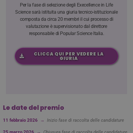
VISITOR_PRIVACY_METADATA
5 mesi 4
YouTube
Per la fase di selezione degli Execellence in Life
settimane
.youtube.com
Science sarà istituita una giuria tecnico-istituzionale
composta da circa 20 membri il cui processo di
valutazione è supervisionato dal direttore
responsabile di Popular Science Italia.
CLICCA QUI PER VEDERE LA
GIURIA
__Secure-YNID
.youtube.com
5 mesi 4
settimane
Le date del premio
11 febbraio 2026 →
Inizio fase di raccolta delle candidature
25 marzo 2026 →
Chiusura fase di raccolta delle candidature