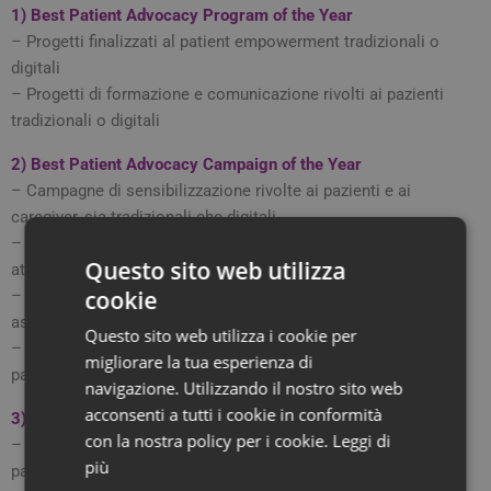
1) Best Patient Advocacy Program of the Year
– Progetti finalizzati al patient empowerment tradizionali o
digitali
– Progetti di formazione e comunicazione rivolti ai pazienti
tradizionali o digitali
2) Best Patient Advocacy Campaign of the Year
– Campagne di sensibilizzazione rivolte ai pazienti e ai
caregiver, sia tradizionali che digitali
– Iniziative di engagement per la comunità dei pazienti
Questo sito web utilizza
attraverso media, eventi e piattaforme digitali
cookie
– Campagne di advocacy sviluppate in collaborazione con
associazioni di pazienti, enti pubblici o privati
Questo sito web utilizza i cookie per
– Strategie di storytelling per dare voce all’esperienza dei
migliorare la tua esperienza di
pazienti e favorire il dialogo con il sistema sanitario
navigazione. Utilizzando il nostro sito web
acconsenti a tutti i cookie in conformità
3) Best Patient Support Program of the Year
con la nostra policy per i cookie.
Leggi di
– Progetti che abbiano risolto bisogni non soddisfatti dei
più
pazienti