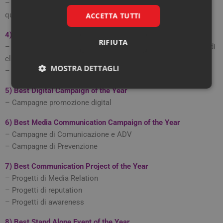
– Progetti che abbiano avuto un impatto significativo sulla
qualità di vita dei pazienti
ACCETTA TUTTI
4)
Best Digital Project of the Year
RIFIUTA
– Progetti digitali che abbiano risolto bisogni non soddisfatti di
clinici e/o payers
MOSTRA DETTAGLI
– Siti aziendali e di prodotto
Necessari
Marketing
5)
Best Digital Campaign of the Year
– Campagne promozione digital
6)
Best Media Communication Campaign of the Year
– Campagne di Comunicazione e ADV
– Campagne di Prevenzione
Necessari
Marketing
7)
Best Communication Project of the Year
– Progetti di Media Relation
I cookie necessari contribuiscono a rendere fruibile il
sito web abilitandone funzionalità di base quali la
– Progetti di reputation
navigazione sulle pagine e l'accesso alle aree
– Progetti di awareness
protette del sito. Il sito web non è in grado di
funzionare correttamente senza questi cookie.
8)
Best Stand Alone Event of the Year