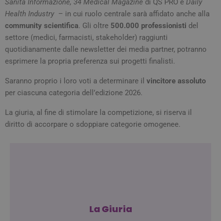
Sanità Informazione, 34 Medical Magazine
di QS PRO e
Daily
dist
Health Industry
– in cui ruolo centrale sarà affidato anche alla
utent
asse
community scientifica
. Gli oltre
500.000 professionisti
del
num
gene
settore (medici, farmacisti, stakeholder) raggiunti
modo
com
quotidianamente dalle newsletter dei media partner, potranno
iden
esprimere la propria preferenza sui progetti finalisti.
del c
incl
richi
Saranno proprio i loro voti a determinare il
vincitore assoluto
pagi
sito 
per ciascuna categoria dell’edizione 2026.
per c
dati 
sess
La giuria, al fine di stimolare la competizione, si riserva il
camp
diritto di accorpare o sdoppiare categorie omogenee.
rapp
anali
FORNITORE /
NOME
SCADENZ
La Giuria
DOMINIO