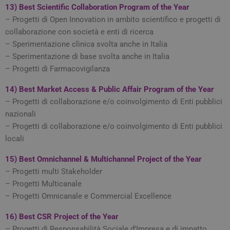
man
13)
Best Scientific Collaboration Program of the Year
stat
per 
– Progetti di Open Innovation in ambito scientifico e progetti di
tra l
collaborazione con società e enti di ricerca
tracking-sites-
tv.quotidianosanita.it
4
Ques
– Sperimentazione clinica svolta anche in Italia
ironfish-tracking-
settimane
impo
enable
2 giorni
dall
– Sperimentazione di base svolta anche in Italia
per a
– Progetti di Farmacovigilanza
sist
trac
ano
14)
Best Market Access & Public Affair Program of the Year
ARRAffinity
Sessione
Ques
Microsoft
– Progetti di collaborazione e/o coinvolgimento di Enti pubblici
vien
Corporation
dai 
nazionali
.tv.quotidianosanita.it
esegu
– Progetti di collaborazione e/o coinvolgimento di Enti pubblici
piat
clo
locali
Azur
utili
bila
15)
Best Omnichannel & Multichannel Project of the Year
del 
assic
– Progetti multi Stakeholder
richi
– Progetti Multicanale
pagi
visit
– Progetti Omnicanale e Commercial Excellence
ven
inst
stes
16)
Best CSR Project of the Year
qual
sess
– Progetti di Responsabilità Sociale d’Impresa e di impatto