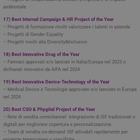
navi
ambientale
CookieScriptConsent
5 mesi 3
Ques
CookieScript
settimane
viene
tv.quotidianosanita.it
17)
Best Internal Campaign & HR Project of the Year
dal s
Cook
– Progetti di formazione rivolti valorizzare i talenti in azienda
Scri
– Progetti di Gender Equality
ricor
pref
– Progetti rivolti alla Diversity&Inclusion
cons
cook
visit
18)
Best Innovative Drug of the Year
nece
bann
– Farmaci approvati e/o lanciati in Italia/Europa nel 2023 o
cook
dichiarati innovativi da AIFA nel 2024
Cook
Scri
funz
19)
Best Innovative Device-Technology of the Year
corr
– Medical Device e Tecnologie approvate e/o lanciate in Europa
tracking-sites-
tv.quotidianosanita.it
4
Ques
ironfish-session-id
settimane
impo
nel 2024
2 giorni
dall
per 
un i
20)
Best CSO & Phygital Project of the Year
gene
– Rete di vendita omnichannel: Integrazione di ISF tradizionali e
visit
digitali per migliorare copertura e personalizzazione.
ARRAffinitySameSite
Sessione
Quan
Microsoft
utili
– Team di vendita on-demand: ISF attivabili rapidamente per
Corporation
Micr
.tv.quotidianosanita.it
esigenze temporanee o specifiche.
com