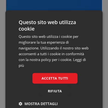
Questo sito web utilizza
cookie
Questo sito web utilizza i cookie per
migliorare la tua esperienza di
navigazione. Utilizzando il nostro sito web
acconsenti a tutti i cookie in conformità
con la nostra policy per i cookie.
Leggi di
più
ACCETTA TUTTI
RIFIUTA
MOSTRA DETTAGLI